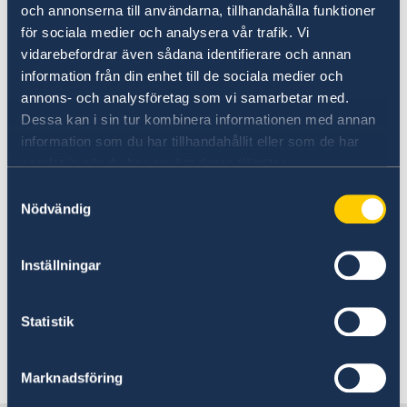
Datum och klockslag för förtidsröstning
och annonserna till användarna, tillhandahålla funktioner
för sociala medier och analysera vår trafik. Vi
Tisdag den 30 augusti kl 15:00-19:00
vidarebefordrar även sådana identifierare och annan
Ambassaden är stängd till allmänheten
information från din enhet till de sociala medier och
annons- och analysföretag som vi samarbetar med.
på tisdag den 30 augusti men hålls kvar
Dessa kan i sin tur kombinera informationen med annan
öppet för förtidsröstning
information som du har tillhandahållit eller som de har
Onsdag den 31 augusti kl 12:00-14:00
samlat in när du har använt deras tjänster.
Torsdag den 1 september kl 15:00-19:00
Samtyckesval
Söndag den 4 september kl 10:00-14:00
Nödvändig
Medtag giltig ID-handling och ditt röstkort.
Inställningar
Mer information hittar du på
Rösta i Turkiet - Sweden Abroad
Statistik
Senast uppdaterad 10 aug. 2022, 09.15
Marknadsföring