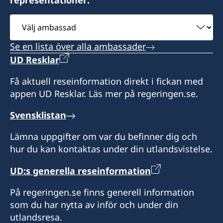
efter tidsbokning. Vänligen ring i förväg eller
Konsulatet i Izmie kan utlämna pass, ID-kort
hör av dig på mail med dina frågor.
Välj
och körkort som sökts vid en ambassad eller
ambassad
polismyndighet i Sverige.
Konsulatet i Antalya kan utlämna pass, ID-kort
Se en lista över alla ambassader
och körkort som sökts vid en ambassad eller
UD Resklar
Vid lokala helgdagar håller som regel
polismyndighet i Sverige. Konsulatet kan även
honorärkonsulatet stängt. Skriv mail och fråga
utfärda provisoriska pass.
Få aktuell reseinformation direkt i fickan med
innan du beger dig dit.
appen UD Resklar. Läs mer på regeringen.se.
Vid lokala helgdagar är Honorärkonsulatet som
Språk: turkiska, engelska och franska.
Svensklistan
regel stängt. Ring innan du beger dig dit.
Lämna uppgifter om var du befinner dig och
Honorärkonsul
Språk: turkiska och engelska
hur du kan kontaktas under din utlandsvistelse.
Feyzi Kaya
Honorärkonsul
UD:s generella reseinformation
Başak Akıncı
På regeringen.se finns generell information
som du har nytta av inför och under din
utlandsresa.