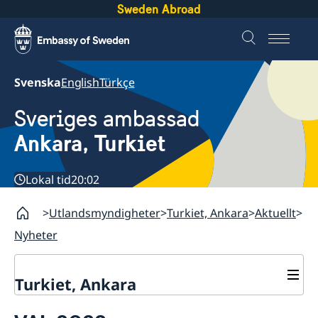
Sweden Abroad
Svenska
English
Türkçe
Sveriges ambassad
Ankara, Turkiet
Lokal tid
20:02
Utlandsmyndigheter
Turkiet, Ankara
Aktuellt
Nyheter
Turkiet, Ankara
Kontakt