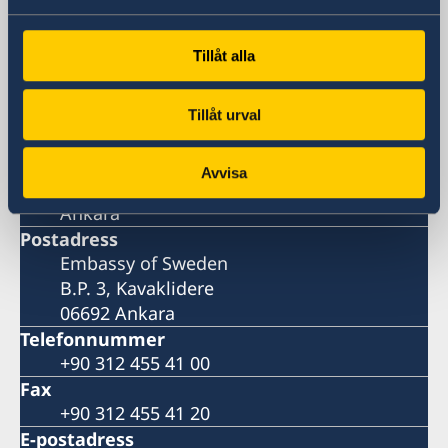
Sverige i Turkiet
Tillåt alla
Sveriges ambassad
Tillåt urval
Besöksadress
Katip Celebi Sokak 7
Avvisa
Kavaklidere
Ankara
Postadress
Embassy of Sweden
B.P. 3, Kavaklidere
06692 Ankara
Telefonnummer
+90 312 455 41 00
Fax
+90 312 455 41 20
E-postadress