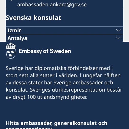
ambassaden.ankara@gov.se
Svenska konsulat
Izmir
Antalya
Telefonnummer
Telefonnummer
+90 549 211 79 91
+90 546 242 42 77
E-postadress
Sverige har diplomatiska förbindelser med i
consul@swedenizmir.com
E-postadress
stort sett alla stater i världen. I ungefär hälften
av dessa stater har Sverige ambassader och
consulatesweden@gmail.com
Telefontid:
konsulat. Sveriges utrikesrepresentation består
måndag - fredag kl. 09.00-15.00.
av drygt 100 utlandsmyndigheter.
Telefontid:
Honorärkonsulatet tar endast emot besökare
måndag - fredag kl 10.00-15.00.
efter tidsbokning. Vänligen ring i förväg eller
hör av dig på mail med dina frågor.
Hitta ambassader, generalkonsulat och
Honorärkonsulatet tar endast emot besökare
representationer: