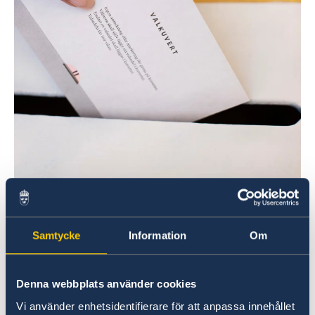
Samtycke
Information
Om
Det går
inte
att rösta på ambassaden under
valdagen.
Denna webbplats använder cookies
Vi använder enhetsidentifierare för att anpassa innehållet