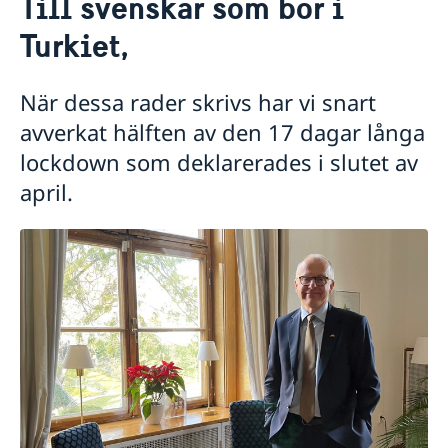
Till svenskar som bor i
Om oss
Så stöttar vi svenska företag
Turkiet,
Vi är en resurs för svenska företag
Aktuellt
Team Sweden
När dessa rader skrivs har vi snart
Nyheter
Så kan du få stöd
avverkat hälften av den 17 dagar långa
Svenska företag i Turkiet
Anmäl handelshinder
lockdown som deklarerades i slutet av
april.