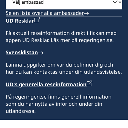
och körkort som sökts vid en ambassad eller
ambassad
polismyndighet i Sverige.
Konsulatet i Antalya kan utlämna pass, ID-kort
Se en lista över alla ambassader
och körkort som sökts vid en ambassad eller
UD Resklar
Vid lokala helgdagar håller som regel
polismyndighet i Sverige. Konsulatet kan även
honorärkonsulatet stängt. Skriv mail och fråga
utfärda provisoriska pass.
Få aktuell reseinformation direkt i fickan med
innan du beger dig dit.
appen UD Resklar. Läs mer på regeringen.se.
Vid lokala helgdagar är Honorärkonsulatet som
Språk: turkiska, engelska och franska.
Svensklistan
regel stängt. Ring innan du beger dig dit.
Lämna uppgifter om var du befinner dig och
Honorärkonsul
Språk: turkiska och engelska
hur du kan kontaktas under din utlandsvistelse.
Feyzi Kaya
Honorärkonsul
UD:s generella reseinformation
Başak Akıncı
På regeringen.se finns generell information
som du har nytta av inför och under din
utlandsresa.