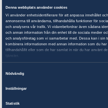
online förstås – mellan våra handelsministrar:
Turkiets nyutnämnde minister Mehmet Muş
Denna webbplats använder cookies
och Sveriges Anna Hallberg. JETCO ska uttydas
Vi använder enhetsidentifierare för att anpassa innehållet oc
Joint Economic and Trade Commission och
annonserna till användarna, tillhandahålla funktioner för soci
diskussionen handlade om just sådana frågor –
och analysera vår trafik. Vi vidarebefordrar även sådana ident
först på politisk nivå och därefter ett
och annan information från din enhet till de sociala medier o
rundabordssamtal med involvering av turkiska
och analysföretag som vi samarbetar med. Dessa kan i sin t
och svenska företag och där Business Sweden
kombinera informationen med annan information som du har
tillsammans med generalkonsulatet i Istanbul
tillhandahållit eller som de har samlat in när du har använt d
har haft en nyckelroll i förberedelserna.
tjänster.
Väldigt bra diskussion, fokuserad och med
Samtyckesval
mycket konkreta erfarenheter bl.a. beträffande
Nödvändig
hållbarhetsfrågor förmedlade av de deltagande
företagen.
Inställningar
Förhoppningsvis kan detta leda vidare. Mer och
Statistik
öppnare handel har vi verkligen allt att vinna