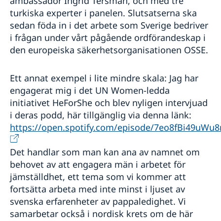
ambassadör Ingrid Tersman, och med tre
turkiska experter i panelen. Slutsatserna ska
sedan föda in i det arbete som Sverige bedriver
i frågan under vårt pågående ordförandeskap i
den europeiska säkerhetsorganisationen OSSE.
Ett annat exempel i lite mindre skala: Jag har
engagerat mig i det UN Women-ledda
initiativet HeForShe och blev nyligen intervjuad
i deras podd, här tillgänglig via denna länk:
https://open.spotify.com/episode/7eo8fBi49uW
Det handlar som man kan ana av namnet om
behovet av att engagera män i arbetet för
jämställdhet, ett tema som vi kommer att
fortsätta arbeta med inte minst i ljuset av
svenska erfarenheter av pappaledighet. Vi
samarbetar också i nordisk krets om de här