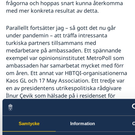
frågorna och hoppas snart kunna återkomma
med mer konkreta resultat av detta.
Parallellt fortsätter jag – så gott det nu går
under pandemin – att träffa intressanta
turkiska partners tillsammans med
medarbetare på ambassaden. Ett spännande
exempel var opinionsinstitutet MetroPoll som
ambassaden har samarbetat mycket med förr
om åren. Ett annat var HBTQI-organisationerna
Kaos GL och 17 May Association. Ett tredje var
en av presidentens utrikespolitiska rådgivare
İlnur Çevik som hälsade på i residenset för
några veckor sen.
Något av det viktigaste på agendan har ändå
Samtycke
Information
varit det s.k. JETCO-möte som hölls igår –