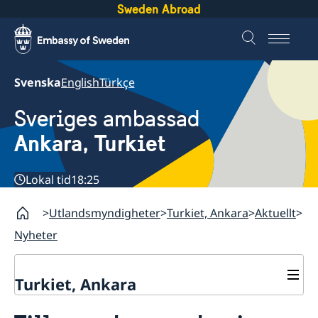
Sweden Abroad
Svenska
English
Türkçe
Sveriges ambassad
Ankara, Turkiet
Lokal tid
18:25
Utlandsmyndigheter
Turkiet, Ankara
Aktuellt
Nyheter
Turkiet, Ankara
Kontakt