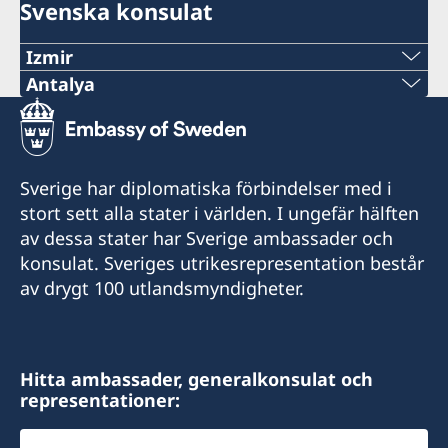
Svenska konsulat
Izmir
Antalya
Telefonnummer
Telefonnummer
+90 549 211 79 91
+90 546 242 42 77
E-postadress
Sverige har diplomatiska förbindelser med i
consul@swedenizmir.com
E-postadress
stort sett alla stater i världen. I ungefär hälften
av dessa stater har Sverige ambassader och
consulatesweden@gmail.com
Telefontid:
konsulat. Sveriges utrikesrepresentation består
måndag - fredag kl. 09.00-15.00.
av drygt 100 utlandsmyndigheter.
Telefontid:
Honorärkonsulatet tar endast emot besökare
måndag - fredag kl 10.00-15.00.
efter tidsbokning. Vänligen ring i förväg eller
hör av dig på mail med dina frågor.
Hitta ambassader, generalkonsulat och
Honorärkonsulatet tar endast emot besökare
representationer:
efter tidsbokning. Vänligen ring i förväg eller
Konsulatet i Izmie kan utlämna pass, ID-kort
hör av dig på mail med dina frågor.
Välj