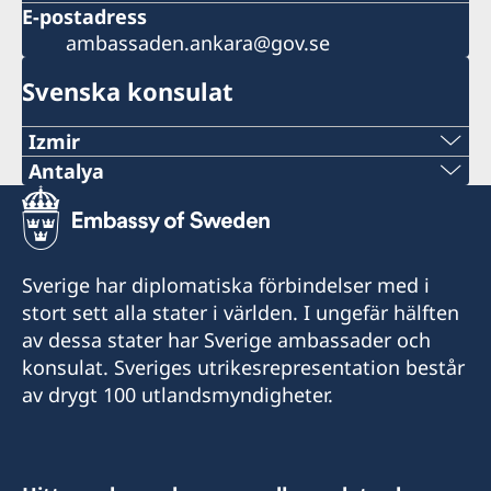
E-postadress
ambassaden.ankara@gov.se
Svenska konsulat
Izmir
Antalya
Telefonnummer
Telefonnummer
+90 549 211 79 91
+90 546 242 42 77
E-postadress
Sverige har diplomatiska förbindelser med i
consul@swedenizmir.com
E-postadress
stort sett alla stater i världen. I ungefär hälften
av dessa stater har Sverige ambassader och
consulatesweden@gmail.com
Telefontid:
konsulat. Sveriges utrikesrepresentation består
måndag - fredag kl. 09.00-15.00.
av drygt 100 utlandsmyndigheter.
Telefontid:
Honorärkonsulatet tar endast emot besökare
måndag - fredag kl 10.00-15.00.
efter tidsbokning. Vänligen ring i förväg eller
hör av dig på mail med dina frågor.