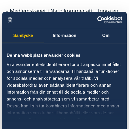
– Medlemskapet i Nato kommer att utgöra en
grundsten i Sveriges utrikes- och
säkerhetspolitik. Sverige ska vara en trovärdig,
pålitlig och solidarisk allierad, säger
Samtycke
Information
Om
utrikesminister Tobias Billström.
Som medlem i Nato kommer Sverige att
Denna webbplats använder cookies
engagera sig i alla Natos kärnuppgifter:
Vi använder enhetsidentifierare för att anpassa innehållet
avskräckning och kollektivt försvar,
och annonserna till användarna, tillhandahålla funktioner
krishantering och säkerhetssamarbeten.
för sociala medier och analysera vår trafik. Vi
vidarebefordrar även sådana identifierare och annan
information från din enhet till de sociala medier och
– Vi ska fortsätta främja grundvärden i svensk
annons- och analysföretag som vi samarbetar med.
utrikes- och säkerhetspolitik vilket innebär att
Dessa kan i sin tur kombinera informationen med annan
vi ska stå upp för folkrätten, mänskliga
information som du har tillhandahållit eller som de har
rättigheter och jämställdhet, och vara en stark
samlat in när du har använt deras tjänster.
röst för rustningskontroll, nedrustning och
Samtyckesval