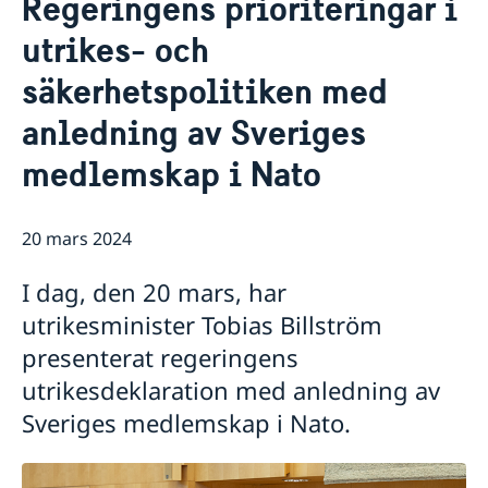
Regeringens prioriteringar i
Om oss
Så stöttar vi svenska företag
utrikes- och
Vi är en resurs för svenska företag
Aktuellt
säkerhetspolitiken med
Team Sweden
Nyheter
Så kan du få stöd
anledning av Sveriges
Svenska företag i Turkiet
medlemskap i Nato
Anmäl handelshinder
20 mars 2024
I dag, den 20 mars, har
utrikesminister Tobias Billström
presenterat regeringens
utrikesdeklaration med anledning av
Sveriges medlemskap i Nato.