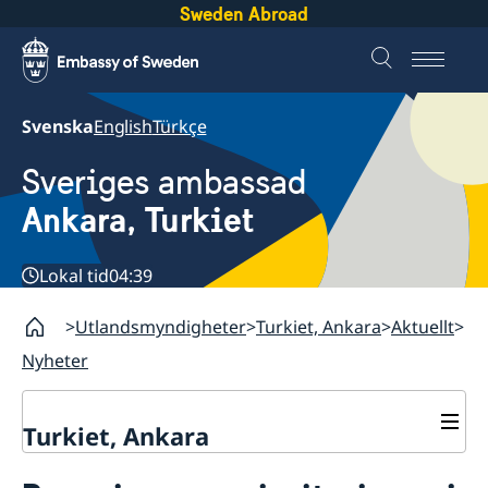
Sweden Abroad
Svenska
English
Türkçe
Sveriges ambassad
Ankara, Turkiet
Lokal tid
04:39
Utlandsmyndigheter
Turkiet, Ankara
Aktuellt
Nyheter
Turkiet, Ankara
Kontakt