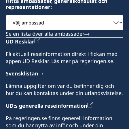
Hitta ambassader, generalkonsulat och
Honorärkonsulatet tar endast emot besökare
representationer:
efter tidsbokning. Vänligen ring i förväg eller
Konsulatet i Izmie kan utlämna pass, ID-kort
hör av dig på mail med dina frågor.
Välj
och körkort som sökts vid en ambassad eller
ambassad
polismyndighet i Sverige.
Konsulatet i Antalya kan utlämna pass, ID-kort
Se en lista över alla ambassader
och körkort som sökts vid en ambassad eller
UD Resklar
Vid lokala helgdagar håller som regel
polismyndighet i Sverige. Konsulatet kan även
honorärkonsulatet stängt. Skriv mail och fråga
utfärda provisoriska pass.
Få aktuell reseinformation direkt i fickan med
innan du beger dig dit.
appen UD Resklar. Läs mer på regeringen.se.
Vid lokala helgdagar är Honorärkonsulatet som
Språk: turkiska, engelska och franska.
Svensklistan
regel stängt. Ring innan du beger dig dit.
Lämna uppgifter om var du befinner dig och
Honorärkonsul
Språk: turkiska och engelska
hur du kan kontaktas under din utlandsvistelse.
Feyzi Kaya
Honorärkonsul
UD:s generella reseinformation
Başak Akıncı
På regeringen.se finns generell information
som du har nytta av inför och under din