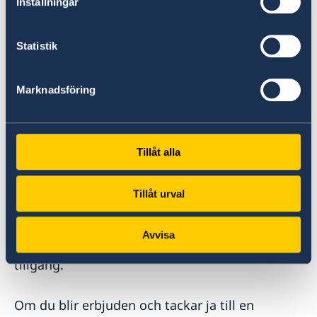
Inställningar
brev där du beskriver syftet med praktiken
samt varför du vill göra den hos just oss. Bifoga
också intyg som styrker att praktiken ingår i
Statistik
din utbildning. Fördelning av praktikplatserna
görs efter intervju.
Marknadsföring
För arbete och praktik inom
Utrikesdepartementet krävs svenskt
Tillåt alla
medborgarskap (dubbelt medborgarskap är i
princip inget hinder). Vi arbetar aktivt för att
vara en arbetsplats fri från diskriminering.
Tillåt urval
Regeringskansliet välkomnar sökande med
olika bakgrund och erfarenheter. Vi ser
Avvisa
jämställdhet och mångfald som en styrka och
tillgång.
Om du blir erbjuden och tackar ja till en