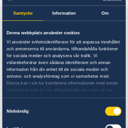
Övrigt
Samtycke
Information
Om
Praktiken bör motsvara en termins studier och
ska utgöra en del av en pågående utbildning
som leder till examen. Ansökan som baseras
Denna webbplats använder cookies
på enstaka fristående praktikkurser som inte
Vi använder enhetsidentifierare för att anpassa innehållet
ingår i något program som leder till examen
och annonserna till användarna, tillhandahålla funktioner
accepteras inte.
för sociala medier och analysera vår trafik. Vi
vidarebefordrar även sådana identifierare och annan
För att göra praktik hos oss behöver du vara
information från din enhet till de sociala medier och
fullvaccinerad mot covid-19, intyg krävs. Vid
annons- och analysföretag som vi samarbetar med.
försämrad lägesbild i regionen kan praktiken
Dessa kan i sin tur kombinera informationen med annan
komma att avbrytas i förtid. UD eller
information som du har tillhandahållit eller som de har
utlandsmyndigheten står inte för några
samlat in när du har använt deras tjänster.
eventuella kostnader detta kan medföra för
Samtyckesval
praktikanten.
Nödvändig
Din ansökan ska innehålla CV och personligt