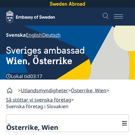
Sweden Abroad
Svenska
English
Deutsch
Sveriges ambassad
Wien, Österrike
Lokal tid
03:17
Utlandsmyndigheter
Österrike, Wien
Så stöttar vi svenska företag
Svenska företag i Slovakien
Österrike, Wien