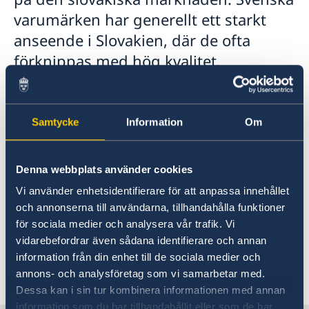
varumärken har generellt ett starkt
anseende i Slovakien, där de ofta
förknippas med hög kvalitet,
innovation och hållbarhet – något som
ger dem tydliga konkurrensfördelar på
den lokala marknaden.
Samtycke
Information
Om
Team Sweden i Slovakien
Denna webbplats använder cookies
I ambassadens näringslivsfrämjande arbete
Vi använder enhetsidentifierare för att anpassa innehållet
arbetar vi nära andra svenska organisationer,
och annonserna till användarna, tillhandahålla funktioner
till exempel den svenska handelskammaren i
för sociala medier och analysera vår trafik. Vi
Slovakien och Business Swedens kontor i Prag.
vidarebefordrar även sådana identifierare och annan
information från din enhet till de sociala medier och
annons- och analysföretag som vi samarbetar med.
Senast uppdaterad 12 dec. 2025, 11.18
Dessa kan i sin tur kombinera informationen med annan
information som du har tillhandahållit eller som de har