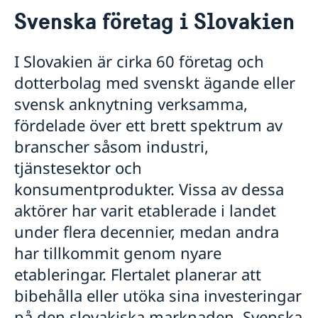
Kontakt / Öppettider
Svenska företag i Slovakien
Organisationer med Sverigekoppling i Österrike
Om oss
Solvit - dina rättigheter i EU
Ambassadören
Så stöttar vi svenska företag
I Slovakien är cirka 60 företag och
Information om de svenska konsulerna i
Vi är en resurs för svenska företag
dotterbolag med svenskt ägande eller
Österrike och Slovakien
Team Sweden
Bratislava - Vladimir Kestler
Ambassadbyggnaden "Schwedenhaus"
svensk anknytning verksamma,
Så kan du få stöd
Graz - Gerald Babel-Sutter
Lediga tjänster
fördelade över ett brett spektrum av
Svenska företag i Österrike
Innsbruck - Johannes Marsoner
Praktik på ambassaden
Svenska företag i Slovakien
branscher såsom industri,
Klagenfurt - Herta Stockbauer
Dataskyddspolicy (GDPR)
Anmäl handelshinder
Linz - Elke Riemenschneider
tjänstesektor och
Aktuellt
Salzburg - Martina Schlegel-Lanz
konsumentprodukter. Vissa av dessa
Nyheter
Boka tid för pass och nationellt ID-kort
aktörer har varit etablerade i landet
under flera decennier, medan andra
har tillkommit genom nyare
etableringar. Flertalet planerar att
bibehålla eller utöka sina investeringar
på den slovakiska marknaden. Svenska