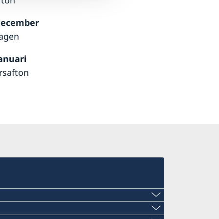
fton
december
dagen
januari
rsafton