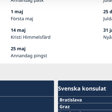
Annandag påsk
Jula
1 maj
25 
Första maj
Jul
14 maj
31 
Kristi Himmelsfärd
Nyå
25 maj
Annandag pingst
Svenska konsulat
Bratislava
Telefonnummer:
Graz