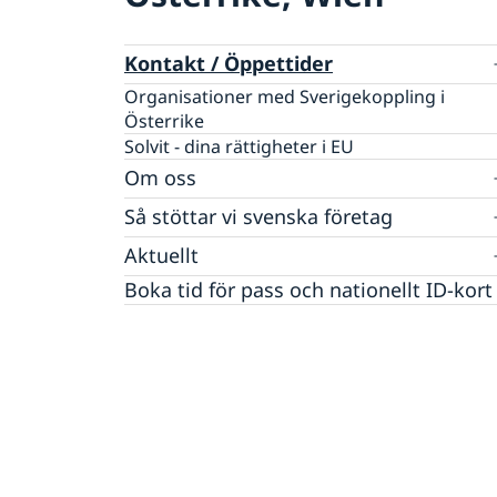
Kontakt / Öppettider
Organisationer med Sverigekoppling i
Österrike
Solvit - dina rättigheter i EU
Om oss
Ambassadören
Så stöttar vi svenska företag
Information om de svenska konsulerna i
Vi är en resurs för svenska företag
Aktuellt
Österrike och Slovakien
Team Sweden
Bratislava - Vladimir Kestler
Ambassadbyggnaden "Schwedenhaus"
Nyheter
Boka tid för pass och nationellt ID-kort
Så kan du få stöd
Graz - Gerald Babel-Sutter
Lediga tjänster
Svenska företag i Österrike
Innsbruck - Johannes Marsoner
Praktik på ambassaden
Svenska företag i Slovakien
Klagenfurt - Herta Stockbauer
Dataskyddspolicy (GDPR)
Anmäl handelshinder
Linz - Elke Riemenschneider
Salzburg - Martina Schlegel-Lanz