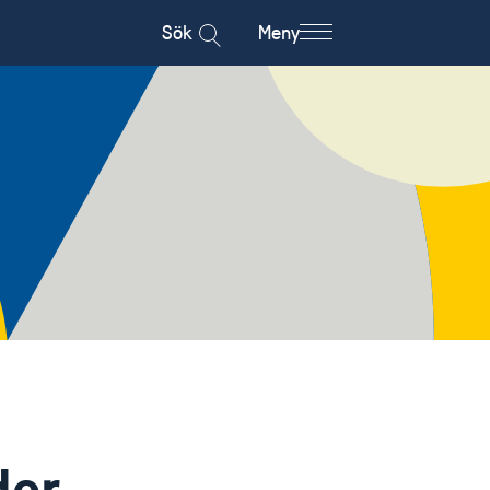
Sök
Meny
der