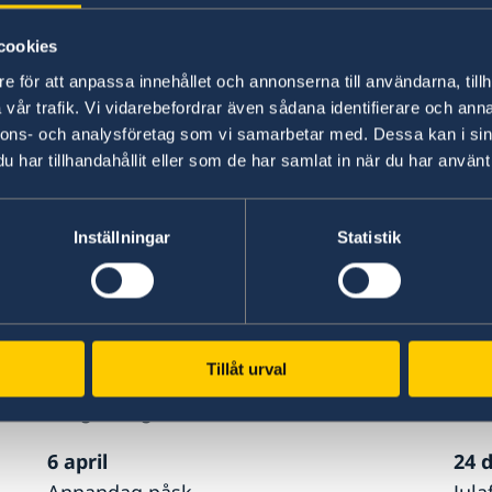
id-kort.
cookies
TELEFONTID VÄXEL
e för att anpassa innehållet och annonserna till användarna, tillh
Måndag-fredag: kl. 09.00-11.00
vår trafik. Vi vidarebefordrar även sådana identifierare och anna
nnons- och analysföretag som vi samarbetar med. Dessa kan i sin
HELGDAGAR
har tillhandahållit eller som de har samlat in när du har använt 
Sveriges ambassad är stängd följande helgdag
1 januari
4 ju
Inställningar
Statistik
Nyärsdagen
Kri
6 januari
26 
Trettondag jul
Nat
Tillåt urval
3 april
8 d
Långfredag
Mar
6 april
24 