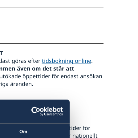
RT
dast göras efter
tidsbokning online
.
ommen även om det står att
 utökade öppettider för endast ansökan
riga ärenden.
under våra ordinarie öppettider för
Om
 upphämtning av pass eller nationellt