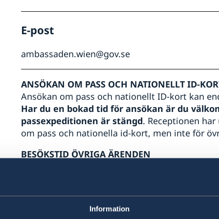
E-post
ambassaden.wien@gov.se
ANSÖKAN OM PASS OCH NATIONELLT ID-KO
Ansökan om pass och nationellt ID-kort kan en
Har du en bokad tid för ansökan är du välk
passexpeditionen är stängd
. Receptionen har
om pass och nationella id-kort, men inte för öv
BESÖKSTID ÖVRIGA ÄRENDEN
Måndag-torsdag: kl. 09.00-11.00.
Fredagar endast efter tidsbokning.
Du hämtar passet eller det nationella id-kortet 
Information
övriga ärenden. Det finns ingen tidsbokning för