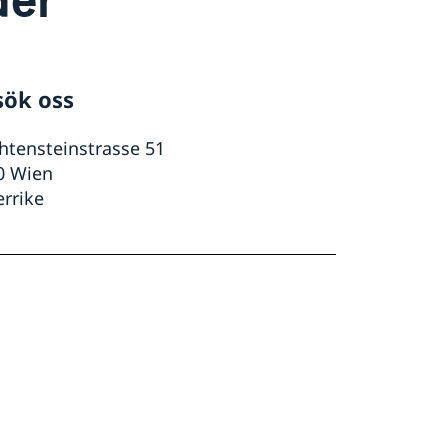
sök oss
htensteinstrasse 51
0 Wien
errike