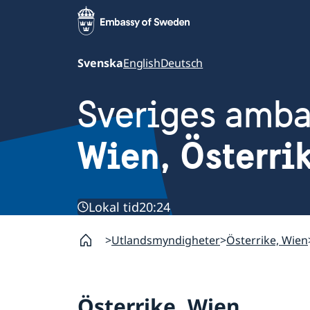
Svenska
English
Deutsch
Sveriges amb
Wien, Österri
Lokal tid
20:24
Utlandsmyndigheter
Österrike, Wien
Österrike, Wien