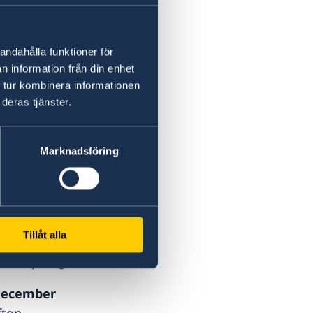
andahålla funktioner för
n information från din enhet
 tur kombinera informationen
deras tjänster.
ar under 2026
ni
Marknadsföring
sti Lekamen
oktober
ionaldag Österrike
Tillåt alla
ecember
ia Empfängnis
december