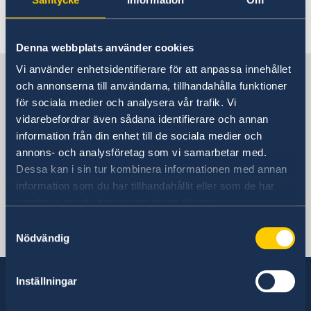
Rösta i Vanuatu
Service för svenska företag
Hjälp till svenskar utomlands i Vanuatu
Rösta i Vanuatu
Denna webbplats använder cookies
Reseinformation
Pass utomlands
Service för svenska företag
Vi använder enhetsidentifierare för att anpassa innehållet
Sverige i Vanuatu
Ambassadens reseinformation
Hjälp kring medborgarskap
och annonserna till användarna, tillhandahålla funktioner
Akut hjälp
Aktuella händelser
för sociala medier och analysera vår trafik. Vi
Allmänna säkerhetsläget
vidarebefordrar även sådana identifierare och annan
Sveriges ambassad
Lokala lagar och sedvänjor
information från din enhet till de sociala medier och
Terrorism
annons- och analysföretag som vi samarbetar med.
Naturförhållanden och katastrofer
Dessa kan i sin tur kombinera informationen med annan
In- och utresebestämmelser
Stilla havet, Stockholm
Hälso- och sjukvård
information som du har tillhandahållit eller som de har
Trafiksäkerhet
samlat in när du har använt deras tjänster.
Svenska konsulat
Kriminalitet och personlig säkerhet
Samtyckesval
Försäkringsskydd
Nödvändig
Port Vila, Vanuatu
Övriga upplysningar
Tel:
Inställningar
+678-24404