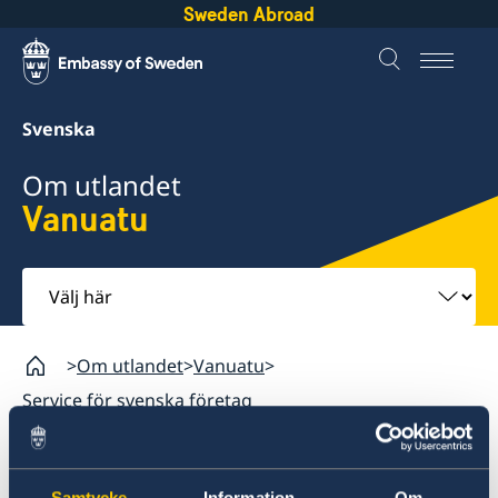
Sweden Abroad
Svenska
Om utlandet
Vanuatu
Välj
här
Om utlandet
Vanuatu
Service för svenska företag
Vanuatu
Samtycke
Information
Om