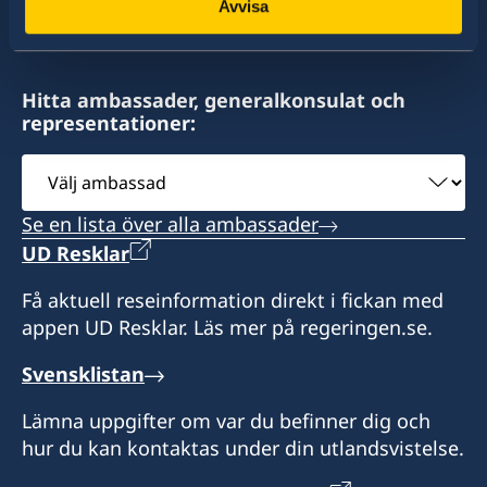
av drygt 100 utlandsmyndigheter.
Avvisa
y Solís
11000 Montevideo
Uruguay
Hitta ambassader, generalkonsulat och
representationer:
Vänligen boka tid via mail innan besök.
Välj
Telefontider: måndag, onsdag och fredag kl. 15
ambassad
- 16
Se en lista över alla ambassader
UD Resklar
Honorär generalkonsul
Få aktuell reseinformation direkt i fickan med
Leonardo Couto Núñez
appen UD Resklar. Läs mer på regeringen.se.
Assistent till konsuln
Svensklistan
Avarey Cabrera
Lämna uppgifter om var du befinner dig och
hur du kan kontaktas under din utlandsvistelse.