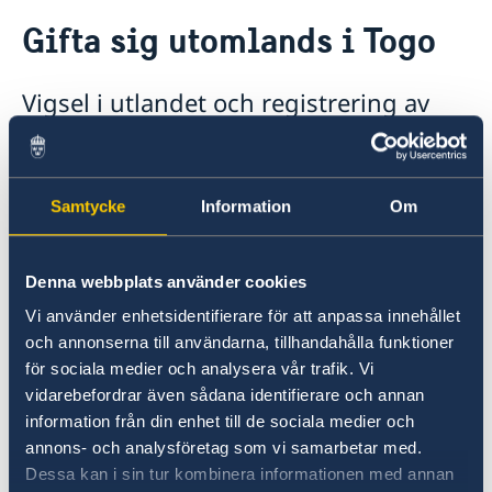
Rösta i Togo
Gifta sig utomlands i Togo
Hjälp till svenskar i Togo
Rösta i Togo
Vigsel i utlandet och registrering av
Pass utomlands
Gifta sig utomlands
äktenskap
Reseinformation
För vigsel i Togo rekommenderar vi att du
Ambassadens reseinformation
Samtycke
Information
Om
kontaktar lokal vigselförrättare för att få
Aktuella händelser
information om vilka dokument som krävs och
Allmänna säkerhetsläget
hur man ska gå tillväga.
Terrorism
Denna webbplats använder cookies
Naturförhållanden och katastrofer
Vi använder enhetsidentifierare för att anpassa innehållet
In- och utresebestämmelser
För information om vigsel i utlandet och
och annonserna till användarna, tillhandahålla funktioner
Hälso- och sjukvård
registrering i folkbokföringen av äktenskap
Lokala lagar och sedvänjor
för sociala medier och analysera vår trafik. Vi
som ingåtts utomlands, vänligen se
Kriminalitet och personlig säkerhet
vidarebefordrar även sådana identifierare och annan
Skatteverkets hemsida
.
Trafiksäkerhet
information från din enhet till de sociala medier och
Övriga upplysningar
annons- och analysföretag som vi samarbetar med.
Dessa kan i sin tur kombinera informationen med annan