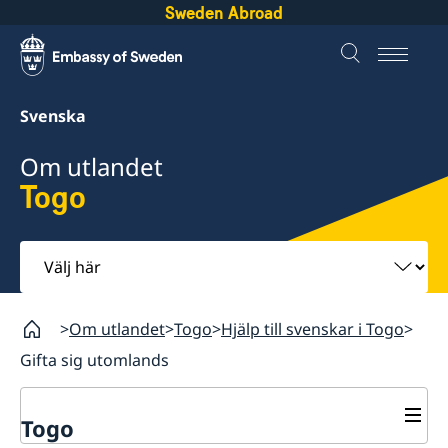
Sweden Abroad
Svenska
Om utlandet
Togo
Välj
här
Om utlandet
Togo
Hjälp till svenskar i Togo
Gifta sig utomlands
Togo