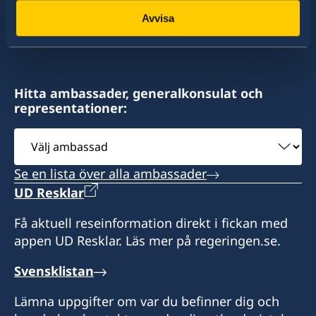
konsulat. Sveriges utrikesrepresentation består
Avvisa
av drygt 100 utlandsmyndigheter.
Hitta ambassader, generalkonsulat och
representationer:
Välj
ambassad
Se en lista över alla ambassader
UD Resklar
Få aktuell reseinformation direkt i fickan med
appen UD Resklar. Läs mer på regeringen.se.
Svensklistan
Lämna uppgifter om var du befinner dig och