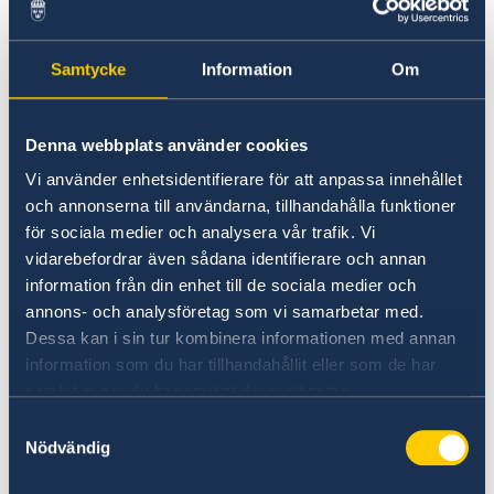
116 Shinmunno 1-ga, Jongno-gu, Seoul
Telephone: (02) 738-7733
Samtycke
Information
Om
Haldex Korea Ltd
Managing Director: Jong-Do Yoon
Denna webbplats använder cookies
Website:
www.haldex.com
Address: #2-305 Ace
Vi använder enhetsidentifierare för att anpassa innehållet
Hightech City, 54-66, 3-ga, Munrae-dong,
och annonserna till användarna, tillhandahålla funktioner
Youngdeungpo-gu, Seoul
för sociala medier och analysera vår trafik. Vi
Telephone: (02) 2636-7545
vidarebefordrar även sådana identifierare och annan
Fax: (02) 2636-7548
information från din enhet till de sociala medier och
annons- och analysföretag som vi samarbetar med.
Dessa kan i sin tur kombinera informationen med annan
information som du har tillhandahållit eller som de har
H&M Hennes & Mauritz Ltd
samlat in när du har använt deras tjänster.
Country Manager: Hans Andersson
Samtyckesval
Website:
www.hm.com
Address: 12F,
Nödvändig
Myungdong Central Building, 10-1, Myungdong