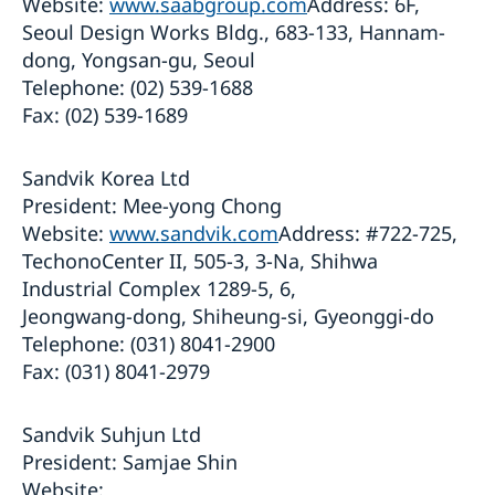
Website:
www.saabgroup.com
Address: 6F,
Seoul Design Works Bldg., 683-133, Hannam-
dong, Yongsan-gu, Seoul
Telephone: (02) 539-1688
Fax: (02) 539-1689
Sandvik Korea Ltd
President: Mee-yong Chong
Website:
www.sandvik.com
Address: #722-725,
TechonoCenter II, 505-3, 3-Na, Shihwa
Industrial Complex 1289-5, 6,
Jeongwang-dong, Shiheung-si, Gyeonggi-do
Telephone: (031) 8041-2900
Fax: (031) 8041-2979
Sandvik Suhjun Ltd
President: Samjae Shin
Website: