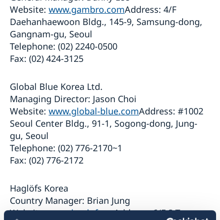
Website:
www.gambro.com
Address: 4/F
Daehanhaewoon Bldg., 145-9, Samsung-dong,
Gangnam-gu, Seoul
Telephone: (02) 2240-0500
Fax: (02) 424-3125
Global Blue Korea Ltd.
Managing Director: Jason Choi
Website:
www.global-blue.com
Address: #1002
Seoul Center Bldg., 91-1, Sogong-dong, Jung-
gu, Seoul
Telephone: (02) 776-2170~1
Fax: (02) 776-2172
Haglöfs Korea
Country Manager: Brian Jung
Website:
www.haglofs.se
Address: 6/F S-Tower,