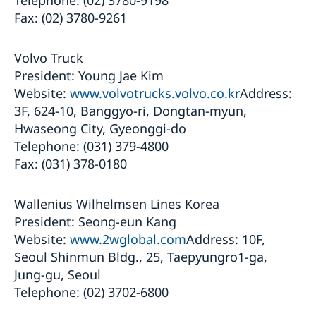
Telephone: (02) 3780-9198
Fax: (02) 3780-9261
Volvo Truck
President: Young Jae Kim
Website:
www.volvotrucks.volvo.co.kr
Address:
3F, 624-10, Banggyo-ri, Dongtan-myun,
Hwaseong City, Gyeonggi-do
Telephone: (031) 379-4800
Fax: (031) 378-0180
Wallenius Wilhelmsen Lines Korea
President: Seong-eun Kang
Website:
www.2wglobal.com
Address: 10F,
Seoul Shinmun Bldg., 25, Taepyungro1-ga,
Jung-gu, Seoul
Telephone: (02) 3702-6800