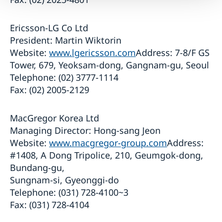
Ericsson-LG Co Ltd
President: Martin Wiktorin
Website:
www.lgericsson.com
Address: 7-8/F GS
Tower, 679, Yeoksam-dong, Gangnam-gu, Seoul
Telephone: (02) 3777-1114
Fax: (02) 2005-2129
MacGregor Korea Ltd
Managing Director: Hong-sang Jeon
Website:
www.macgregor-group.com
Address:
#1408, A Dong Tripolice, 210, Geumgok-dong,
Bundang-gu,
Sungnam-si, Gyeonggi-do
Telephone: (031) 728-4100~3
Fax: (031) 728-4104