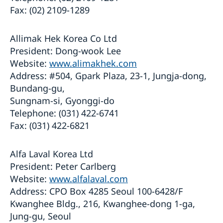
Kriminalitet och personlig säkerhet
Fax: (02) 2109-1289
Om olyckan är framme – vad kan du få hjälp med?
Trafiksäkerhet
SOS-International, Euro-Center & Falck Global
Övriga upplysningar
Assistance
Allimak Hek Korea Co Ltd
President: Dong-wook Lee
Website:
www.alimakhek.com
Address: #504, Gpark Plaza, 23-1, Jungja-dong,
Bundang-gu,
Sungnam-si, Gyonggi-do
Telephone: (031) 422-6741
Fax: (031) 422-6821
Alfa Laval Korea Ltd
President: Peter Carlberg
Website:
www.alfalaval.com
Address: CPO Box 4285 Seoul 100-6428/F
Kwanghee Bldg., 216, Kwanghee-dong 1-ga,
Jung-gu, Seoul