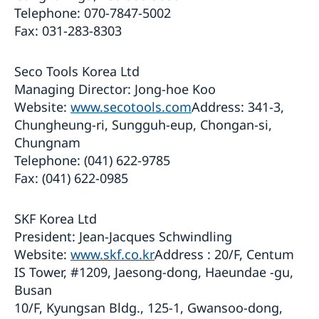
Telephone: 070-7847-5002
Fax: 031-283-8303
Seco Tools Korea Ltd
Managing Director: Jong-hoe Koo
Website:
www.secotools.com
Address: 341-3,
Chungheung-ri, Sungguh-eup, Chongan-si,
Chungnam
Telephone: (041) 622-9785
Fax: (041) 622-0985
SKF Korea Ltd
President: Jean-Jacques Schwindling
Website:
www.skf.co.kr
Address : 20/F, Centum
IS Tower, #1209, Jaesong-dong, Haeundae -gu,
Busan
10/F, Kyungsan Bldg., 125-1, Gwansoo-dong,