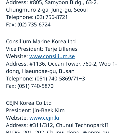
Address: #805, Samyoon Bldg., 63-2,
Chungmuro 2-ga, Jung-gu, Seoul
Telephone: (02) 756-8721
Fax: (02) 735-6724
Consilium Marine Korea Ltd
Vice President: Terje Lillenes
Website:
www.consilium.se
Address: #1136, Ocean Tower, 760-2, Woo 1-
dong, Haeundae-gu, Busan
Telephone: (051) 740-5869/71~3
Fax: (051) 740-5870
CEJN Korea Co Ltd
President: Jin-Baek Kim
Website:
www.cejn.kr
Address: #311/312, Chunui TechnoparkII
BLDG.-201, 202, Chunui-dong, Wonmi-gu,