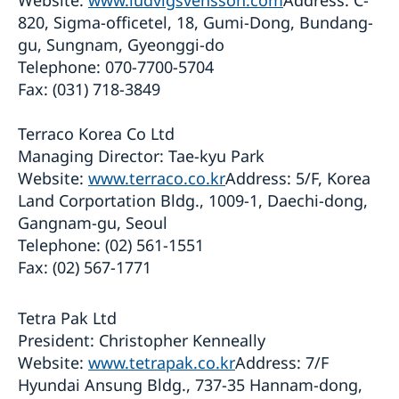
Website:
www.ludvigsvensson.com
Address: C-
820, Sigma-officetel, 18, Gumi-Dong, Bundang-
gu, Sungnam, Gyeonggi-do
Telephone: 070-7700-5704
Fax: (031) 718-3849
Terraco Korea Co Ltd
Managing Director: Tae-kyu Park
Website:
www.terraco.co.kr
Address: 5/F, Korea
Land Corportation Bldg., 1009-1, Daechi-dong,
Gangnam-gu, Seoul
Telephone: (02) 561-1551
Fax: (02) 567-1771
Tetra Pak Ltd
President: Christopher Kenneally
Website:
www.tetrapak.co.kr
Address: 7/F
Hyundai Ansung Bldg., 737-35 Hannam-dong,