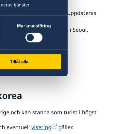
deras tjänster.
lska
med information som uppdateras
Marknadsföring
erad information om läget i Seoul.
a nyhetssidor:
Tillåt alla
dkorea
rige och kan stanna som turist i högst
och eventuell
visering
gäller.