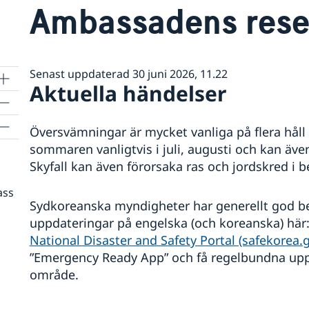
Ambassadens rese
Senast uppdaterad 30 juni 2026, 11.22
Aktuella händelser
Översvämningar är mycket vanliga på flera håll 
sommaren vanligtvis i juli, augusti och kan ä
Skyfall kan även förorsaka ras och jordskred i
ass
Sydkoreanska myndigheter har generellt god b
uppdateringar på engelska (och koreanska) här
National Disaster and Safety Portal (safekorea.g
”Emergency Ready App” och få regelbundna uppdat
område.
p