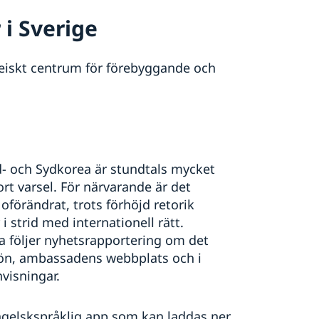
i Sverige
peiskt centrum för förebyggande och
d- och Sydkorea är stundtals mycket
t varsel. För närvarande är det
örändrat, trots förhöjd retorik
strid med internationell rätt.
följer nyhetsrapportering om det
vön, ambassadens webbplats och i
nvisningar.
gelskspråklig app som kan laddas ner