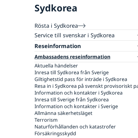
Sydkorea
Rösta i Sydkorea
Service till svenskar i Sydkorea
Reseinformation
Rösta i Sydkorea
Öppettider för förtidsröstning
Anmäl din utlandsvistelse
Ambassadens reseinformation
Online-tidsbokning för att besöka den
Aktuella händelser
konsulära avdelningen
Inresa till Sydkorea från Sverige
Ansökan om pass & nationellt id-kort
Giltighetstid pass för inträde i Sydkorea
Resa in i Sydkorea på svenskt provisoriskt p
Ansökan om pass för vuxna
Avgifter -26
Information och kontakter i Sydkorea
Ansökan om pass för barn under 18 år
Registrera nyfödd utomlands
Inresa till Sverige från Sydkorea
Förlust av pass/Provisoriskt pass
Samordningsnummer
Gifta sig i Korea
Information och kontakter i Sverige
Nationellt id-kort
Olika status för samordningsnummer
Allmänna säkerhetsläget
Namnändring
Vigsel inför koreansk myndighet
Hjälp kring medborgarskap
Terrorism
Vigsel på ambassaden
Svenskt medborgarskap/Swedish Citizenshi
Juridiska ombud i Sydkorea
Naturförhållanden och katastrofer
Svenskt medborgarskap - regler
Konsulär jour
Försäkringsskydd