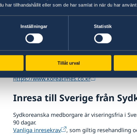
1339.
har tillhandahållit eller som de har samlat in när du har använt 
Hälsoministeriet
har
en hemsida på enge
löpande.
Inställningar
Statistik
Seoul Metropolitan Government
har uppdat
Nedanstående länkar till några engelskspråkig
https://en.yna.co.kr/
Tillåt urval
https://www.koreatimes.co.kr
Inresa till Sverige från Sy
Sydkoreanska medborgare är viseringsfria i Sve
90 dagar.
Vanliga inresekrav
, som giltig resehandling 