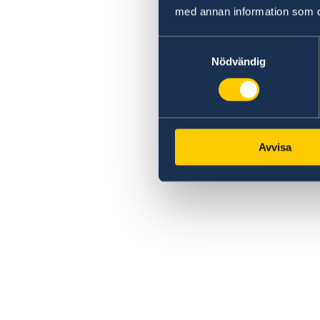
med annan information som du 
Samtyckesval
Nödvändig
Avvisa