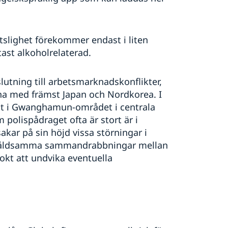
ttslighet förekommer endast i liten
tast alkoholrelaterad.
utning till arbetsmarknadskonflikter,
erna med främst Japan och Nordkorea. I
lt i Gwanghamun-området i centrala
polispådraget ofta är stort är i
akar på sin höjd vissa störningar i
it våldsamma sammandrabbningar mellan
okt att undvika eventuella