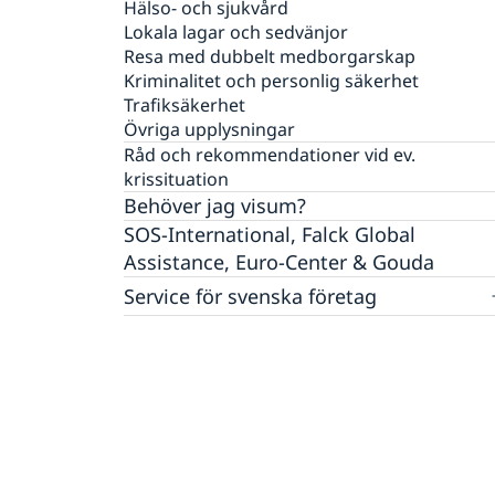
Legaliseringar
Hälso- och sjukvård
Lokala lagar och sedvänjor
Körkort
Resa med dubbelt medborgarskap
Behålla svenskt medborgarskap
Kriminalitet och personlig säkerhet
Om olyckan är framme – vad kan du få hjälp
Trafiksäkerhet
med?
Övriga upplysningar
SOS-International, Euro-Center & Falck Glob
Råd och rekommendationer vid ev.
Assistance
krissituation
Behöver jag visum?
SOS-International, Falck Global
Assistance, Euro-Center & Gouda
Service för svenska företag
Handel med utlandet/Sydkorea
Svenska företag i utlandet/Korea
Anmäla handelshinder