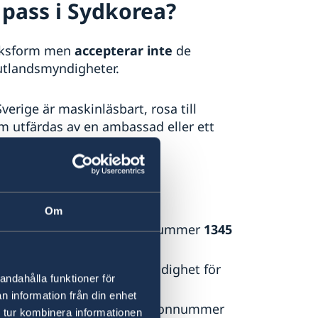
 pass i Sydkorea?
boksform men
accepterar inte
de
 utlandsmyndigheter.
verige är maskinläsbart, rosa till
m utfärdas av en ambassad eller ett
 i Sydkorea
Om
ta för rådgivning, telefonnummer
1345
ncy
(KDCA) är ansvarig myndighet för
andahålla funktioner för
rmation.
n information från din enhet
-19 kan du ringa KDCA, telefonnummer
 tur kombinera informationen