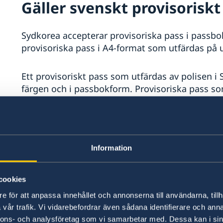
Gäller svenskt provisoriskt
Sydkorea accepterar provisoriska pass i pass
provisoriska pass i A4-format som utfärdas på
Ett provisoriskt pass som utfärdas av polisen i S
färgen och i passbokform. Provisoriska pass so
konsulat är i A4-format.
Information och kontakter
Information
Korea Immigration Service
kan ni kontak
(
engelskspråkig)
cookies
Korea Disease Control and Prevention Age
e för att anpassa innehållet och annonserna till användarna, tillh
covid-19 och har löpande uppdaterad info
vår trafik. Vi vidarebefordrar även sådana identifierare och anna
Har du ytterligare frågor angående Covid
nnons- och analysföretag som vi samarbetar med. Dessa kan i sin