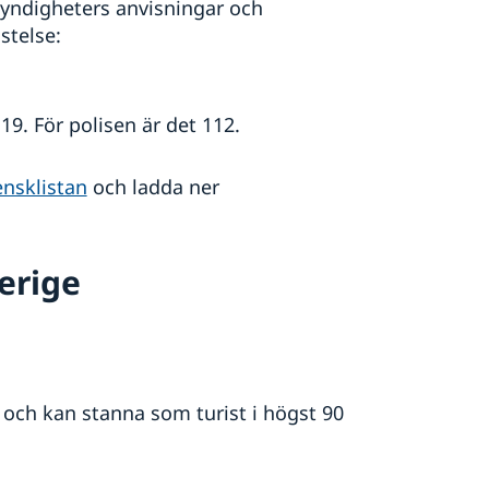
 myndigheters anvisningar och
stelse:
9. För polisen är det 112.
ensklistan
och ladda ner
verige
 och kan stanna som turist i högst 90