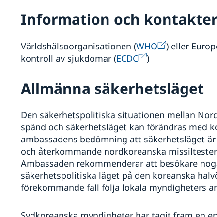
Information och kontakter 
Världshälsoorganisationen (
WHO
) eller Euro
kontroll av sjukdomar (
ECDC
)
Allmänna säkerhetsläget
Den säkerhetspolitiska situationen mellan Nor
spänd och säkerhetsläget kan förändras med kor
ambassadens bedömning att säkerhetsläget är of
och återkommande nordkoreanska missiltester i 
Ambassaden rekommenderar att besökare noga 
säkerhetspolitiska läget på den koreanska hal
förekommande fall följa lokala myndigheters a
Sydkoreanska myndigheter har tagit fram en en