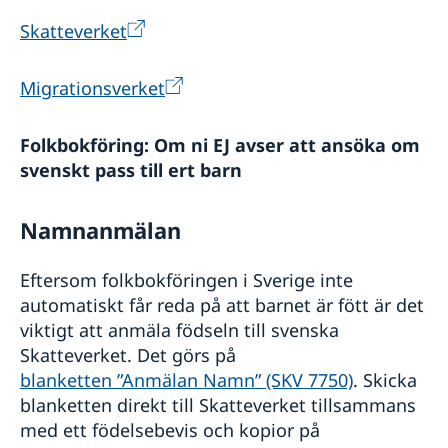
Lokala lagar och sedvänjor
Skatteverket
Resa med dubbelt medborgarskap
Kriminalitet och personlig säkerhet
Migrationsverket
Trafiksäkerhet
Övriga upplysningar
Folkbokföring: Om ni EJ avser att ansöka om
svenskt pass till ert barn
Namnanmälan
Eftersom folkbokföringen i Sverige inte
automatiskt får reda på att barnet är fött är det
viktigt att anmäla födseln till svenska
Skatteverket. Det görs på
blanketten ”Anmälan Namn” (SKV 7750)
. Skicka
blanketten direkt till Skatteverket tillsammans
med ett födelsebevis och kopior på