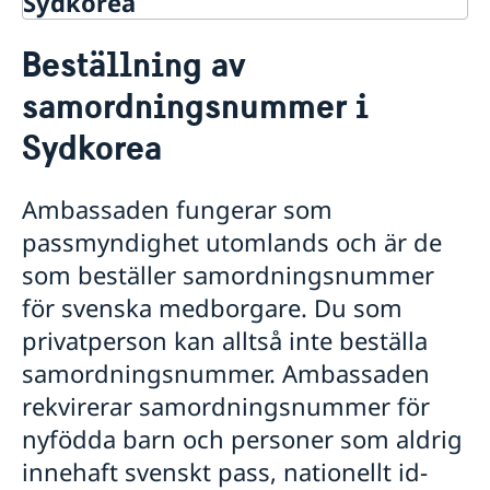
Sydkorea
Rösta i Sydkorea
Beställning av
Service till svenskar i Sydkorea
samordningsnummer i
Rösta i Sydkorea
Öppettider för förtidsröstning
Anmäl din utlandsvistelse
Sydkorea
Online-tidsbokning för att besöka den konsulära
avdelningen
Ambassaden fungerar som
Ansökan om pass & nationellt id-kort
passmyndighet utomlands och är de
Ansökan om pass för vuxna
Avgifter -26
som beställer samordningsnummer
Ansökan om pass för barn under 18 år
Registrera nyfödd utomlands
Förlust av pass/Provisoriskt pass
för svenska medborgare. Du som
Samordningsnummer
Nationellt id-kort
privatperson kan alltså inte beställa
Olika status för samordningsnummer
Namnändring
Gifta sig i Korea
samordningsnummer. Ambassaden
Vigsel inför koreansk myndighet
rekvirerar samordningsnummer för
Hjälp kring medborgarskap
Vigsel på ambassaden
nyfödda barn och personer som aldrig
Svenskt medborgarskap/Swedish Citizenship
Juridiska ombud i Sydkorea
Svenskt medborgarskap - regler
Konsulär jour
innehaft svenskt pass, nationellt id-
Legaliseringar