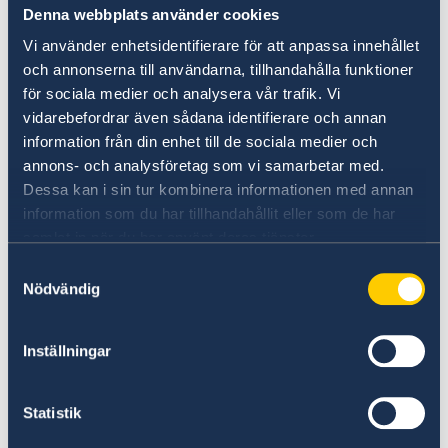
Denna webbplats använder cookies
Ambassaden kan endast rekvirera
Vi använder enhetsidentifierare för att anpassa innehållet
samordningsnummer för svenska
och annonserna till användarna, tillhandahålla funktioner
medborgare.
för sociala medier och analysera vår trafik. Vi
vidarebefordrar även sådana identifierare och annan
information från din enhet till de sociala medier och
Följande handlingar behöver då uppvisas
a
lla
annons- och analysföretag som vi samarbetar med.
dokument ska vara i original och om det inte
Dessa kan i sin tur kombinera informationen med annan
är på engelska ska även bestyrkt engelsk
information som du har tillhandahållit eller som de har
översättning lämnas in
:
samlat in när du har använt deras tjänster.
Samtyckesval
Barnet måste komma till ambassaden
Nödvändig
tillsammans med minst en av
vårdnadshavarna
Inställningar
Födelsebevis
(Birth Certificate)ska vara
utfärdat av en behörig myndighet i
födelselandet och innehålla uppgifter om
Statistik
barnets namn, födelsedatum, födelseort