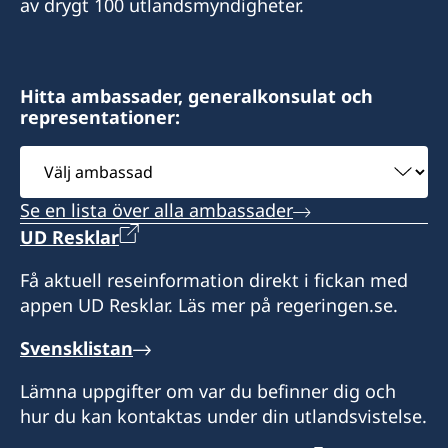
SUN, Kyung-hoon
av drygt 100 utlandsmyndigheter.
Hongcheon-gun
Incheon
LEE, Hyung Seuk
Gangwon-do
Honorärkonsul
Honorärkonsul
Hitta ambassader, generalkonsulat och
LEE, Sang-Kyun
representationer:
SEO, Kyungsun
Välj
ambassad
Se en lista över alla ambassader
UD Resklar
Få aktuell reseinformation direkt i fickan med
appen UD Resklar. Läs mer på regeringen.se.
Svensklistan
Lämna uppgifter om var du befinner dig och
hur du kan kontaktas under din utlandsvistelse.