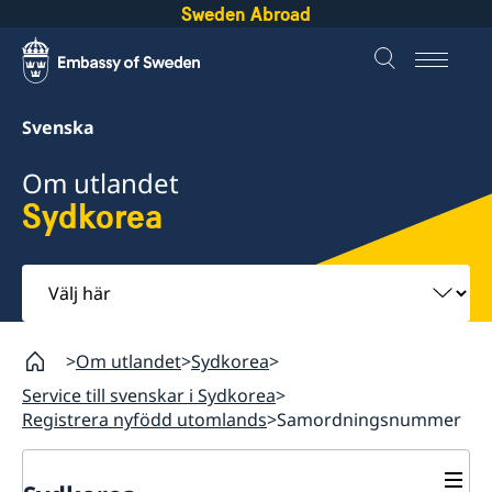
Sweden Abroad
Svenska
Om utlandet
Sydkorea
Välj
här
Om utlandet
Sydkorea
Service till svenskar i Sydkorea
Registrera nyfödd utomlands
Samordningsnummer