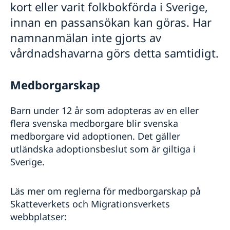
kort eller varit folkbokförda i Sverige,
Körkort
innan en passansökan kan göras. Har
Behålla svenskt medborgarskap
Om olyckan är framme – vad kan du få hjälp med?
namnanmälan inte gjorts av
SOS-International, Euro-Center & Falck Global
vårdnadshavarna görs detta samtidigt.
Assistance
Reseinformation
Medborgarskap
Behöver jag visum?
Ambassadens reseinformation
SOS-International, Falck Global Assistance,
Aktuella händelser
Råd och rekommendationer vid ev. krissituation
Barn under 12 år som adopteras av en eller
Euro-Center & Gouda
Inresa till Sydkorea från Sverige
flera svenska medborgare blir svenska
Giltighetstid pass för inträde i Sydkorea
Service för svenska företag
medborgare vid adoptionen. Det gäller
Resa in i Sydkorea på svenskt provisoriskt pass
Handel med utlandet/Sydkorea
utländska adoptionsbeslut som är giltiga i
Information och kontakter i Sydkorea
Svenska företag i utlandet/Korea
Sverige.
Inresa till Sverige från Sydkorea
Anmäla handelshinder
Information och kontakter i Sverige
Allmänna säkerhetsläget
Läs mer om reglerna för medborgarskap på
Terrorism
Skatteverkets och Migrationsverkets
Naturförhållanden och katastrofer
webbplatser:
Försäkringsskydd
Hälso- och sjukvård