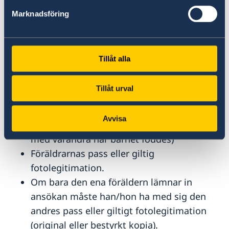
och föräldrar
Marknadsföring
Förlossningsintyg
eller graviditetsintyg.
Ifylld blankett
SKV 7750
(Anmälan om
namn) ifylld och signerad av båda
Tillåt alla
föräldrarna
Föräldrarnas vigselbevis
, om de var gifta
Tillåt urval
när barnet föddes
Bekräftelse eller domstolsbeslut om
Avvisa
föräldraskap (om ni föräldrar inte var gifta
med varandra när barnet föddes)
Föräldrarnas pass eller giltig
fotolegitimation.
Om bara den ena föräldern lämnar in
ansökan måste han/hon ha med sig den
andres pass eller giltigt fotolegitimation
(original eller bestyrkt kopia).