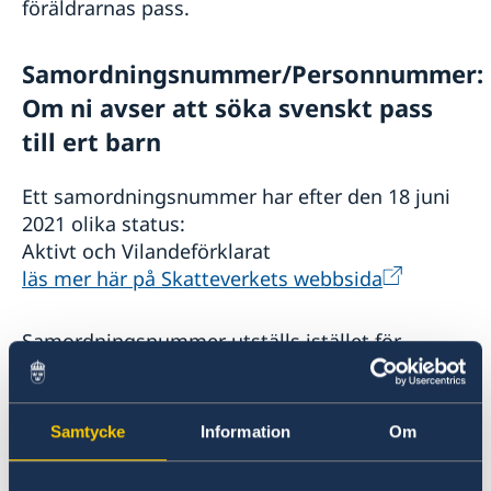
föräldrarnas pass.
Samordningsnummer/Personnummer:
Om ni avser att söka svenskt pass
till ert barn
Ett samordningsnummer har efter den 18 juni
2021 olika status:
Aktivt och Vilandeförklarat
läs mer här på Skatteverkets webbsida
Samordningsnummer utställs istället för
personnummer för svenska medborgare som
varken är eller har varit folkbokförda i Sverige.
Samordningsnummer söks endast i de fall som
Samtycke
Information
Om
föräldrarna har för avsikt att söka svenskt pass
för sitt barn.