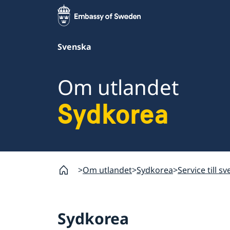
Svenska
Om utlandet
Sydkorea
Om utlandet
Sydkorea
Service till s
Sydkorea