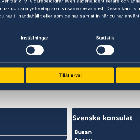
vår trafik. Vi vidarebefordrar även sådana identifierare och anna
nnons- och analysföretag som vi samarbetar med. Dessa kan i sin
har tillhandahållit eller som de har samlat in när du har använt 
al
Senast uppdaterad 27 maj 2026, 14.42
Inställningar
Statistik
Tillåt urval
ass
Svenska konsulat
Busan