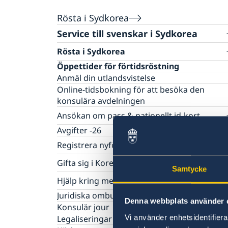
Rösta i Sydkorea
Service till svenskar i Sydkorea
Rösta i Sydkorea
Öppettider för förtidsröstning
Anmäl din utlandsvistelse
Online-tidsbokning för att besöka den
konsulära avdelningen
Ansökan om pass & nationellt id-kort
Ansökan om pass för vuxna
Avgifter -26
Ansökan om pass för barn under 18 år
Registrera nyfödd utomlands
Förlust av pass/Provisoriskt pass
Samordningsnummer
Gifta sig i Korea
Nationellt id-kort
Samtycke
Olika status för samordningsnummer
Namnändring
Vigsel inför koreansk myndighet
Hjälp kring medborgarskap
Vigsel på ambassaden
Svenskt medborgarskap/Swedish Citizenshi
Juridiska ombud i Sydkorea
Denna webbplats använder 
Svenskt medborgarskap - regler
Konsulär jour
Vi använder enhetsidentifierar
Legaliseringar