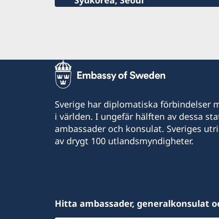
Sydkorea, Seoul
Hälso- och sjukvård
Lokala lagar och sedvänjor
Resa med dubbelt medborgarskap
Kriminalitet och personlig säkerhet
Trafiksäkerhet
Övriga upplysningar
Sverige har diplomatiska förbindelser me
i världen. I ungefär hälften av dessa sta
ambassader och konsulat. Sveriges utr
av drygt 100 utlandsmyndigheter.
Hitta ambassader, generalkonsulat o