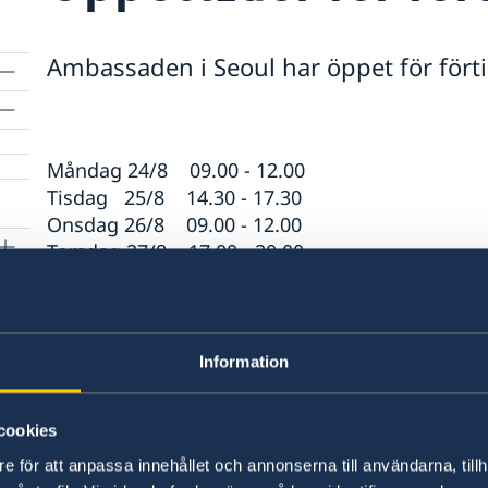
Ambassaden i Seoul har öppet för förti
Måndag 24/8 09.00 - 12.00
Tisdag 25/8 14.30 - 17.30
Onsdag 26/8 09.00 - 12.00
Torsdag 27/8 17.00 - 20.00
Fredag 28/8 14.00 - 16.00
Lördag 29/8 12.00 - 16.00
Måndag 31/8 15.00 -17.30
Information
Tisdag 1/9 14.30 - 17.30
Onsdag 2/9 09.00 - 12.00
p
cookies
Torsdag 3/9 16.00 – 20.00
e för att anpassa innehållet och annonserna till användarna, tillh