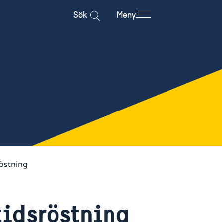
Sök
Meny
röstning
tidsröstning