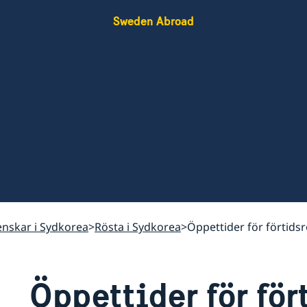
Sweden Abroad
venskar i Sydkorea
Rösta i Sydkorea
Öppettider för förtids
Öppettider för för