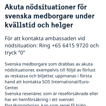
Akuta nödsituationer för
Hjälp till svenskar i Singapore
svenska medborgare under
Rösta från Singapore
Öppettider för förtidsröstning
kvällstid och helger
Pass i Singapore
Passansökan för vuxna
Svenskt medborgarskap i Singapore
Passansökan för barn under 18 år
För att kontakta ambassaden vid
Dubbelt medborgarskap
Gifta sig i Singapore
Samordningsnummer
nödsituation: Ring +65 6415 9720 och
Avgifter i Singapore
Nationellt id-kort
Akuta nödsituationer för svenska medborgare
tryck ”0”
Förlust av pass
under kvällstid och helger
Provisoriskt pass
Körkort i Singapore
Svenska medborgare som drabbas av akuta
Reseinformation
nödsituationer, exempelvis till följd av förlust
av reskassa och biljetter, uppmanas i första
Ambassadens reseinformation - Singapore
hand att kontakta SOS International/Euro-
Aktuella händelser
Center.
Allmänna säkerhetsläget
Terrorism
Svenska resenärer, som är reseförsäkrade eller
Naturförhållanden och katastrofer
har en hemförsäkring i ett svenskt
In- och utresebestämmelser
försäkringsbolag, kan som regel få hjälp