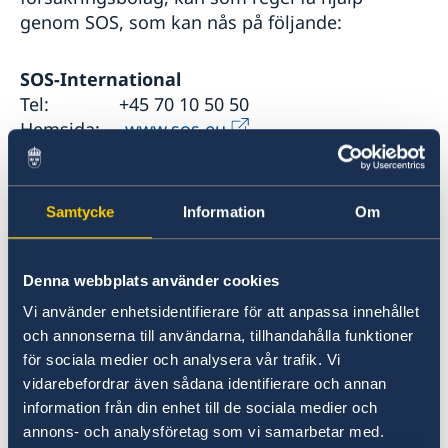
Hälso- och sjukvård
genom SOS, som kan nås på följande:
Lokala lagar och sedvänjor
Kriminalitet och personlig säkerhet
Trafiksäkerhet
SOS-International
Resa i landet
Tel: +45 70 10 50 50
Hemsida:
www.sos.eu
Europeiska ERV Alarm
Tel: +46 770 456 920
Samtycke
Information
Om
Hemsida:
Europeiska ERV
Denna webbplats använder cookies
Om Du behöver pengar snabbt kan Du be
Vi använder enhetsidentifierare för att anpassa innehållet
någon i Sverige skicka pengar via Western
och annonserna till användarna, tillhandahålla funktioner
Union
för sociala medier och analysera vår trafik. Vi
(tel i Sverige 020 202 084), vars agent i
vidarebefordrar även sådana identifierare och annan
Singapore är:
information från din enhet till de sociala medier och
annons- och analysföretag som vi samarbetar med.