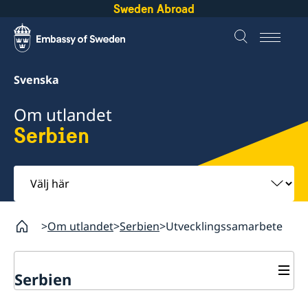
Sweden Abroad
Svenska
Om utlandet
Serbien
Välj
här
Om utlandet
Serbien
Utvecklingssamarbete
Serbien
Rösta i Serbien