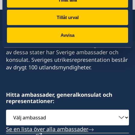
Serbien, Belgrad
Tillåt urval
Avvisa
Sverige har diplomatiska förbindelser med i
stort sett alla stater i världen. I ungefär hälften
av dessa stater har Sverige ambassader och
konsulat. Sveriges utrikesrepresentation består
av drygt 100 utlandsmyndigheter.
Hitta ambassader, generalkonsulat och
representationer:
Välj
ambassad
Se en lista över alla ambassader