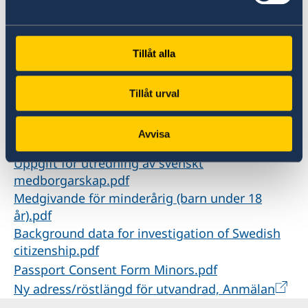
dokument utfärdade på annat språk än svenska
ska vara översatta till svenska av auktoriserad
översättare.
Tillåt alla
Ladda ner blanketten
Tillåt urval
Ladda ner blanketter
Avvisa
Uppgift för utredning av svenskt
medborgarskap.pdf
Medgivande för minderårig (barn under 18
år).pdf
Background data for investigation of Swedish
citizenship.pdf
Passport Consent Form Minors.pdf
Ny adress/röstlängd för utvandrad, Anmälan