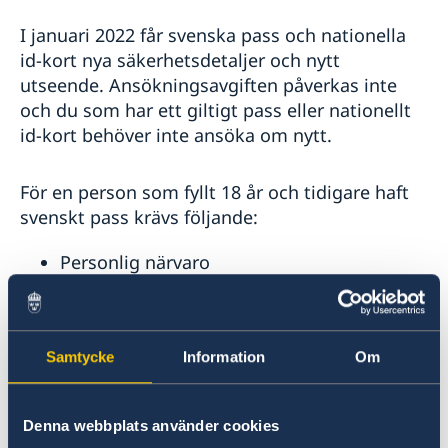
Utvecklingssamarbete
Ambassadens reseinformation
I januari 2022 får svenska pass och nationella
Inför resan
Open Aid
Aktuella händelser
id-kort nya säkerhetsdetaljer och nytt
Terrorism
Skogsbränder
utseende. Ansökningsavgiften påverkas inte
Naturförhållanden och katastrofer
och du som har ett giltigt pass eller nationellt
In- och utresebestämmelser
id-kort behöver inte ansöka om nytt.
Bränder
Hälso- och sjukvård
Lokala lagar och sedvänjor
För en person som fyllt 18 år och tidigare haft
Kriminalitet och personlig säkerhet
svenskt pass krävs följande:
Trafiksäkerhet
Att resa i landet
Personlig närvaro
Tidigare pass ska medtas, om passet ej är
giltigt krävs även annan giltig
fotolegitimation.
Samtycke
Information
Om
Polisrapport om passet är stulet eller
förlorat. Passet spärras av ambassaden.
Denna webbplats använder cookies
Om du är utskriven ur Sverige måste du