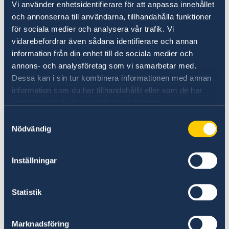
visa uppehållstillstånd i bosättningslandet
Vi använder enhetsidentifierare för att anpassa innehållet
och annonserna till användarna, tillhandahålla funktioner
Har du dubbelt medborgarskap ska detta
för sociala medier och analysera vår trafik. Vi
visas genom handling/legitimation som
vidarebefordrar även sådana identifierare och annan
styrker detta.
information från din enhet till de sociala medier och
Ifylld passansökan/uppgifter för prövning
annons- och analysföretag som vi samarbetar med.
av svenskt medborgarskap.
Dessa kan i sin tur kombinera informationen med annan
information som du har tillhandahållit eller som de har
Du är själv ansvarig för att uppgifterna i
samlat in när du har använt deras tjänster.
folkbokföringen är korrekta. Har du t ex bytt
Samtyckesval
namn måste det vara registrerat innan du kan
Nödvändig
ansöka om ett nytt pass.
Inställningar
Du kan betala avgiften för passansökan som
motsvarar SEK 1 600 i lokal valuta med
betalkort eller kontant vid ansökningstillfället.
Statistik
Obs!
Samtliga handlingar ska vara original,
Marknadsföring