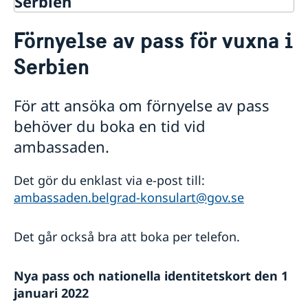
Serbien
Rösta i Serbien
Förnyelse av pass för vuxna i
Hjälp till svenskar i Serbien
Serbien
Rösta i Serbien
Pensions- och levnadsintyg
Förnyelse av körkort
För att ansöka om förnyelse av pass
Avgifter
behöver du boka en tid vid
Akut hjälp
ambassaden.
Vad kan ambassaden bistå med
Pass i Serbien
Lokala larmnummer i Serbien
Förnyelse av pass för vuxna
Det gör du enklast via e-post till:
Förnyelse av pass för barn under 18 år
ambassaden.belgrad-konsulart@gov.se
Ansökan om pass för barn under 18 år i Serbien
Provisoriskt pass
Det går också bra att boka per telefon.
Hjälp kring medborgarskap
Om svenskt medborgarskap
Gifta sig i Serbien
Registrera nyfödd utomlands
Legalisering
Nya pass och nationella identitetskort den 1
januari 2022
Reseinformation