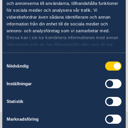
Naturförhållanden och katastrofer
och annonserna till användarna, tillhandahålla funktioner
vilka krav du eller dina barn behöver uppfylla
In- och utresebestämmelser
Bränder
för sociala medier och analysera vår trafik. Vi
för att få svenskt medborgarskap.
Hälso- och sjukvård
vidarebefordrar även sådana identifierare och annan
Lokala lagar och sedvänjor
information från din enhet till de sociala medier och
Kriminalitet och personlig säkerhet
Ansök om medborgarskap - Migrationsverket
annons- och analysföretag som vi samarbetar med.
Trafiksäkerhet
Dessa kan i sin tur kombinera informationen med annan
Att resa i landet
information som du har tillhandahållit eller som de har
Svenskt och dubbelt medborgarskap
samlat in när du har använt deras tjänster.
Samtyckesval
Nödvändig
Medborgarskap är ett rättsligt bindande
förhållande som uppstår mellan en stat och en
individ (medborgare) antingen automatiskt vid
Inställningar
födelsen eller efter en anmälan eller en
ansökan. Dubbelt medborgarskap innebär att
Statistik
du är medborgare i mer än ett land.
Sverige i Serbien
Marknadsföring