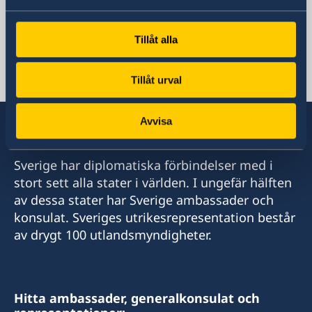
Sveriges ambassad
Tillåt alla
Serbien, Belgrad
Tillåt urval
Avvisa
Sverige har diplomatiska förbindelser med i
stort sett alla stater i världen. I ungefär hälften
av dessa stater har Sverige ambassader och
konsulat. Sveriges utrikesrepresentation består
av drygt 100 utlandsmyndigheter.
Hitta ambassader, generalkonsulat och