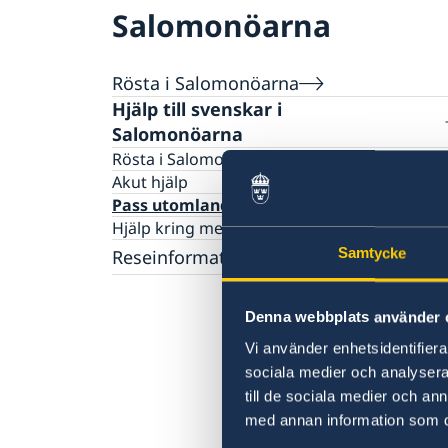
Salomonöarna
Rösta i Salomonöarna
Hjälp till svenskar i
Salomonöarna
Rösta i Salomonöarna
Akut hjälp
Pass utomlands
Hjälp kring medborgarskap
Samtycke
Reseinformation
Ambassadens reseinformation
Denna webbplats använder 
Aktuella händelser
Allmänna säkerhetsläget
Vi använder enhetsidentifierar
Terrorism
sociala medier och analysera 
Naturförhållanden och katastrofer
till de sociala medier och a
In- och utresebestämmelser
med annan information som du 
Hälso- och sjukvård