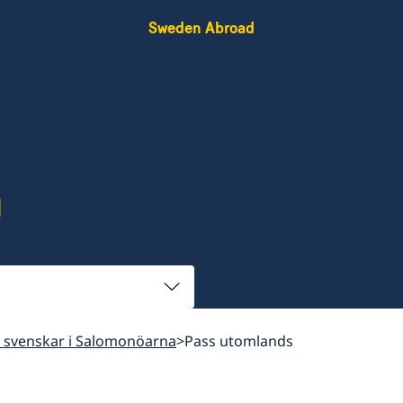
Sweden Abroad
a
ll svenskar i Salomonöarna
Pass utomlands