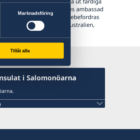
-kort. De kan däremot lämna ut färdiga
kort som inkommer till Sveriges ambassad
Marknadsföring
 på ambassaden, eller vidarebefordras
riges honorärkonsulat i Australien,
 eller Vanuatu.
Tillåt alla
nsulat i Salomonöarna
öarna.
a