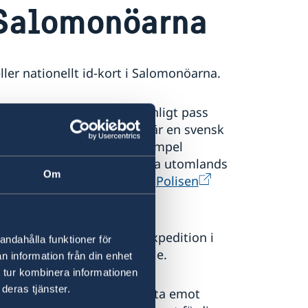
 Salomonöarna
ller nationellt id-kort i Salomonöarna.
nöarna kan ansöka om vanligt pass
 Canberra, Australien, som är en svensk
i regionen finns i till exempel
a medborgare som är bosatta utomlands
Om
ller nationellt id-kort hos
Polisen
ellt id-kort kan valfri passexpedition i
andahålla funktioner för
väljas som utlämningsställe.
n information från din enhet
 tur kombinera informationen
deras tjänster.
r, och de kan därför inte ta emot