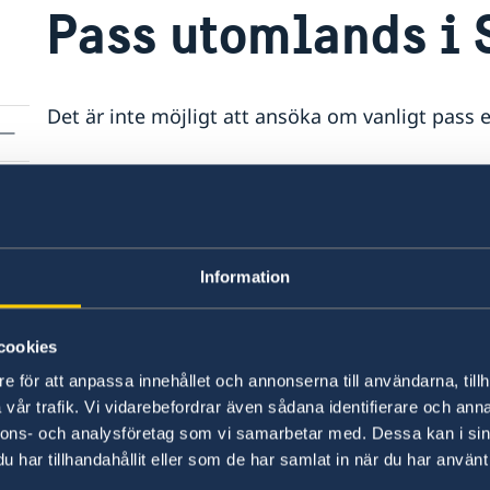
Pass utomlands i
Det är inte möjligt att ansöka om vanligt pass e
Svenska medborgare som befinner sig i Salomo
eller nationellt id-kort vid Sveriges ambassad i
passmyndighet. Andra svenska passmyndigheter 
Indonesien, Singapore, eller Thailand. Svensk
Information
har även möjlighet att ansöka om ett nytt pass e
vid besök i Sverige.
cookies
Vid ansökningstillfället för ett pass eller nation
e för att anpassa innehållet och annonserna till användarna, tillh
Sverige eller svensk passmyndighet utomlands 
vår trafik. Vi vidarebefordrar även sådana identifierare och anna
nnons- och analysföretag som vi samarbetar med. Dessa kan i sin
har tillhandahållit eller som de har samlat in när du har använt 
Svenska honorärkonsulat är inte passmyndighete