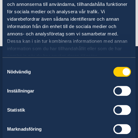
Utrikesdepartementet från icke-
och annonserna till användarna, tillhandahålla funktioner
nödvändiga resor till övriga Venezuela.
för sociala medier och analysera vår trafik. Vi
vidarebefordrar även sådana identifierare och annan
Beslut om lättad avrådan togs den 25
information från din enhet till de sociala medier och
maj 2026. Avrådan gäller tills vidare.
annons- och analysföretag som vi samarbetar med.
Dessa kan i sin tur kombinera informationen med annan
information som du har tillhandahållit eller som de har
samlat in när du har använt deras tjänster.
Samtyckesval
Nödvändig
Sverige har diplomatiska förbindelser med i
stort sett alla stater i världen. I ungefär hälften
av dessa stater har Sverige ambassader och
Inställningar
konsulat. Sveriges utrikesrepresentation består
av drygt 100 utlandsmyndigheter.
Statistik
Marknadsföring
Hitta ambassader, generalkonsulat och