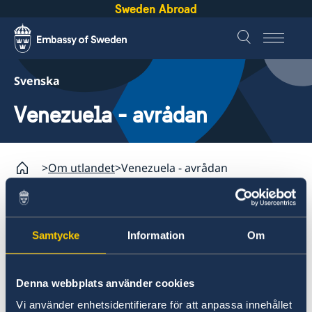
Sweden Abroad
Svenska
Venezuela - avrådan
Om utlandet
Venezuela - avrådan
Om utlandet
Samtycke
Information
Om
Service för svenska företag
Utrikesdepartementet avråder från alla
Svenska företag i utlandet
resor i Venezuela inom 20 km från
Anmäla handelshinder
Denna webbplats använder cookies
gränsen till Colombia. Vidare avråder
Vi använder enhetsidentifierare för att anpassa innehållet