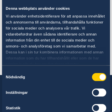
till ett avstånd om 10 kilometer från
Denna webbplats använder cookies
den syriska respektive den irakiska
Vi använder enhetsidentifierare för att anpassa innehållet
gränsen. Vidare avråder
och annonserna till användarna, tillhandahålla funktioner
Utrikesdepartementet från icke
för sociala medier och analysera vår trafik. Vi
nödvändiga resor till gränsprovinserna
vidarebefordrar även sådana identifierare och annan
Hatay, Kilis, Sirnak och Hakkari i sin
information från din enhet till de sociala medier och
annons- och analysföretag som vi samarbetar med.
helhet. Beslutet om avrådan fattades
Dessa kan i sin tur kombinera informationen med annan
den 28 mars 2022. Avrådan gäller tills
information som du har tillhandahållit eller som de har
vidare.
samlat in när du har använt deras tjänster.
Samtyckesval
Nödvändig
Inställningar
Sverige har diplomatiska förbindelser med i
stort sett alla stater i världen. I ungefär hälften
Statistik
av dessa stater har Sverige ambassader och