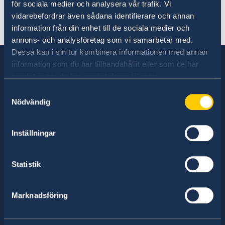
fattades den 28 maj 2026 och gäller
för sociala medier och analysera vår trafik. Vi
vidarebefordrar även sådana identifierare och annan
tills vidare.
information från din enhet till de sociala medier och
annons- och analysföretag som vi samarbetar med.
Dessa kan i sin tur kombinera informationen med annan
information som du har tillhandahållit eller som de har
samlat in när du har använt deras tjänster.
Sverige har diplomatiska förbindelser med i
Samtyckesval
Nödvändig
stort sett alla stater i världen. I ungefär hälften
av dessa stater har Sverige ambassader och
konsulat. Sveriges utrikesrepresentation består
Inställningar
av drygt 100 utlandsmyndigheter.
Statistik
Hitta ambassader, generalkonsulat och
Marknadsföring
representationer:
Välj