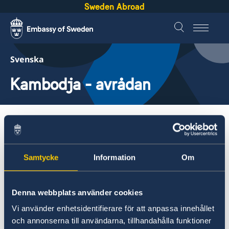
Sweden Abroad
Svenska
Kambodja - avrådan
Om utlandet
Kambodja - avrådan
Samtycke
Information
Om
Om utlandet
Service för svenska företag
Utrikesdepartementet avråder från alla
Denna webbplats använder cookies
Svenska företag i utlandet
resor inom ett avstånd av 20 kilometer
Anmäla handelshinder
Vi använder enhetsidentifierare för att anpassa innehållet
från gränsen till Thailand. Beslut
och annonserna till användarna, tillhandahålla funktioner