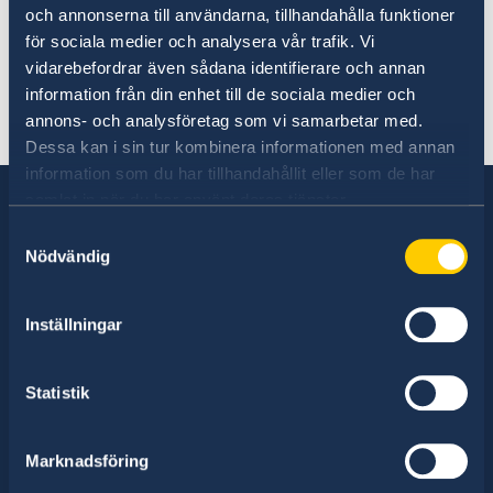
de eritreanska gränsområdena mot
och annonserna till användarna, tillhandahålla funktioner
Etiopien och Djibouti inom 20
för sociala medier och analysera vår trafik. Vi
vidarebefordrar även sådana identifierare och annan
kilometer från gränsen. Avrådan gäller
information från din enhet till de sociala medier och
tills vidare.
annons- och analysföretag som vi samarbetar med.
Dessa kan i sin tur kombinera informationen med annan
information som du har tillhandahållit eller som de har
samlat in när du har använt deras tjänster.
Samtyckesval
Nödvändig
Sverige har diplomatiska förbindelser med i
stort sett alla stater i världen. I ungefär hälften
av dessa stater har Sverige ambassader och
Inställningar
konsulat. Sveriges utrikesrepresentation består
av drygt 100 utlandsmyndigheter.
Statistik
Marknadsföring
Hitta ambassader, generalkonsulat och