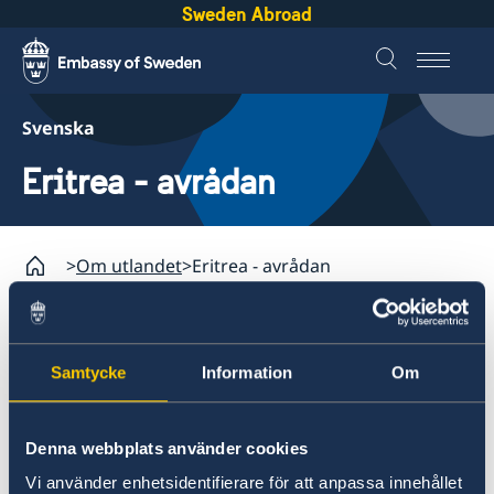
Sweden Abroad
Svenska
Eritrea - avrådan
Om utlandet
Eritrea - avrådan
Om utlandet
Samtycke
Information
Om
Service för svenska företag
Med anledning av säkerhetsläget
Svenska företag i utlandet
avråder Utrikesdepartementet tills
Anmäla handelshinder
Denna webbplats använder cookies
vidare från icke nödvändiga resor till
Vi använder enhetsidentifierare för att anpassa innehållet