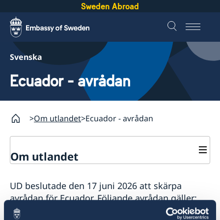
Sweden Abroad
Svenska
Ecuador - avrådan
Om utlandet
Ecuador - avrådan
Om utlandet
Service för svenska företag
UD beslutade den 17 juni 2026 att skärpa
Svenska företag i utlandet
avrådan för Ecuador. Följande avrådan gäller:
Anmäla handelshinder