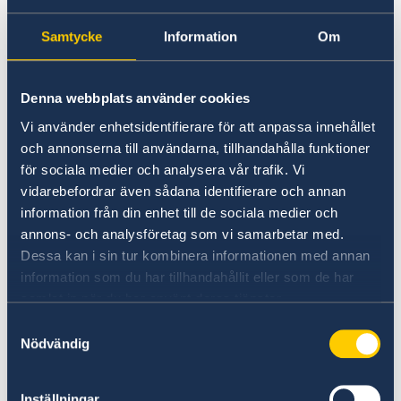
UD avråder från alla resor till den 20 km breda
militärbevakade säkerhetszonen utmed
Samtycke
Information
Om
gränsen mot Colombia med undantag från
gränsövergången Rumichaca, panamerikanska
motorvägen och staden Tulcán i provinsen
Denna webbplats använder cookies
Carchi.
Vi använder enhetsidentifierare för att anpassa innehållet
och annonserna till användarna, tillhandahålla funktioner
för sociala medier och analysera vår trafik. Vi
Vidare avråder UD från icke nödvändiga resor
vidarebefordrar även sådana identifierare och annan
till provinserna: Esmeraldas, Manabí, Santa
information från din enhet till de sociala medier och
Elna, Guayas, El Oro, Santo Domingo de los
annons- och analysföretag som vi samarbetar med.
Tsáchilas samt Los Rios - med undantag från
Dessa kan i sin tur kombinera informationen med annan
Guayaquils internationella flygplats.
information som du har tillhandahållit eller som de har
samlat in när du har använt deras tjänster.
Avrådan gäller tills vidare.
Samtyckesval
Nödvändig
Inställningar