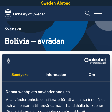
Sweden Abroad
Svenska
Bolivia – avrådan
Om utlandet
Bolivia – avrådan
Samtycke
Information
Om
Om utlandet
Service för svenska företag
Utrikesdepartementet avråder från alla
Denna webbplats använder cookies
Svenska företag i utlandet
resor till provinsen Chapare.
Vi använder enhetsidentifierare för att anpassa innehållet
Anmäla handelshinder
och annonserna till användarna, tillhandahålla funktioner
för sociala medier och analysera vår trafik. Vi