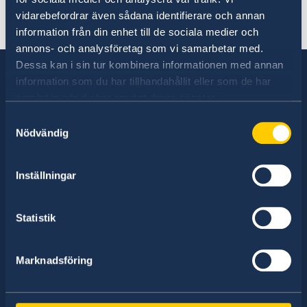
Beslut om avrådan togs den 16 juli 2026 och
vidarebefordrar även sådana identifierare och annan
gäller tills vidare.
information från din enhet till de sociala medier och
annons- och analysföretag som vi samarbetar med.
Dessa kan i sin tur kombinera informationen med annan
information som du har tillhandahållit eller som de har
samlat in när du har använt deras tjänster.
Sverige har diplomatiska förbindelser med i
Samtyckesval
stort sett alla stater i världen. I ungefär hälften
Nödvändig
av dessa stater har Sverige ambassader och
konsulat. Sveriges utrikesrepresentation består
Inställningar
av drygt 100 utlandsmyndigheter.
Statistik
Hitta ambassader, generalkonsulat och
representationer:
Marknadsföring
Välj
ambassad