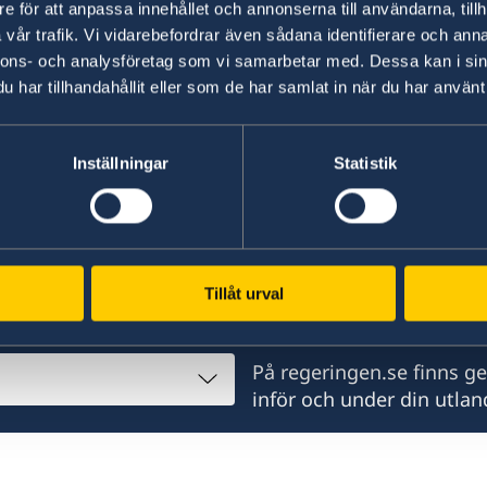
e för att anpassa innehållet och annonserna till användarna, tillh
vår trafik. Vi vidarebefordrar även sådana identifierare och anna
nnons- och analysföretag som vi samarbetar med. Dessa kan i sin
UD Resklar
har tillhandahållit eller som de har samlat in när du har använt 
d i stort sett alla stater
ter har Sverige
Få aktuell reseinformatio
ikesrepresentation består
Läs mer på regeringen.se
Inställningar
Statistik
Svensklistan
Lämna uppgifter om var d
kontaktas under din utlan
Tillåt urval
ch representationer:
UD:s generella reseinf
På regeringen.se finns g
inför och under din utlan