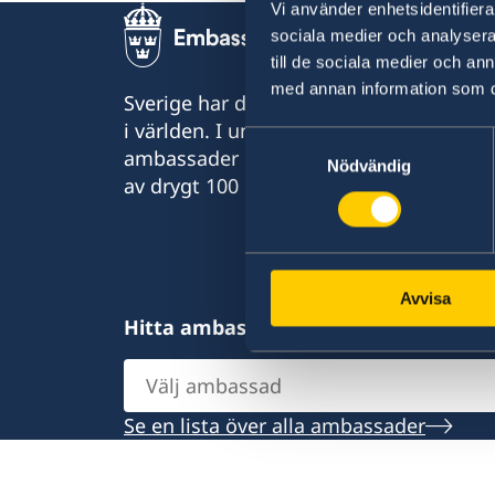
Svenska företag i utlandet
Vi använder enhetsidentifierar
Anmäla handelshinder
sociala medier och analysera 
till de sociala medier och a
med annan information som du 
Sverige har diplomatiska förbindelser me
i världen. I ungefär hälften av dessa sta
Samtyckesval
ambassader och konsulat. Sveriges utr
Nödvändig
av drygt 100 utlandsmyndigheter.
Avvisa
Hitta ambassader, generalkonsulat o
Välj
ambassad
Se en lista över alla ambassader