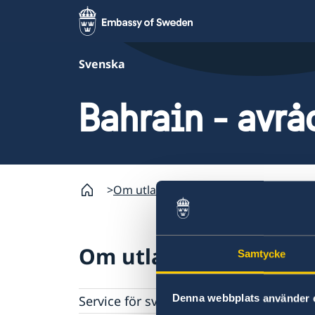
Svenska
Bahrain - avrå
Om utlandet
Bahrain - avrådan
Om utlandet
Samtycke
Service för svenska företag
Denna webbplats använder 