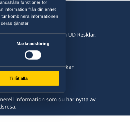
andahålla funktioner för
n information från din enhet
 tur kombinera informationen
deras tjänster.
n direkt i fickan med appen UD Resklar.
.
Marknadsföring
u befinner dig och hur du kan
dsvistelse.
Tillåt alla
ormation
enerell information som du har nytta av
dsresa.