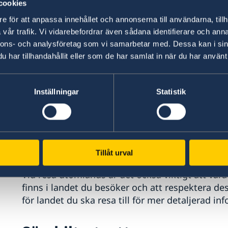
cookies
riktar sig till svenska resenärer:
Landspecifik re
e för att anpassa innehållet och annonserna till användarna, tillh
vår trafik. Vi vidarebefordrar även sådana identifierare och anna
Ambassaderna uppdaterar kontinuerligt sin res
nnons- och analysföretag som vi samarbetar med. Dessa kan i sin
händelse som påverkar dig som resenär eller om
har tillhandahållit eller som de har samlat in när du har använt 
uppdaterar ambassaden sin reseinformation lö
Kolla upp relevanta lagar i
Inställningar
Statistik
Du omfattas alltid av lagen som gäller i landet 
lagar och regler för var du får fotografera, hur 
sociala medier och vad du får ta med dig när d
Tillåt urval
Vid resa utomlands är det också viktigt att vara
finns i landet du besöker och att respektera d
för landet du ska resa till för mer detaljerad in