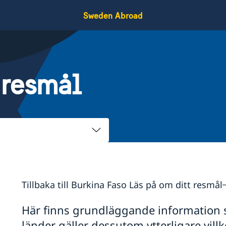
Sweden Abroad
 resmål
Tillbaka till Burkina Faso Läs på om ditt resmål
Här finns grundläggande information som
länder gäller dessutom ytterligare vil