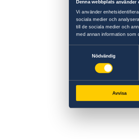
Denna webbplats använder 
Vi använder enhetsidentifierar
sociala medier och analysera 
till de sociala medier och a
med annan information som du 
Samtyckesval
Nödvändig
Avvisa