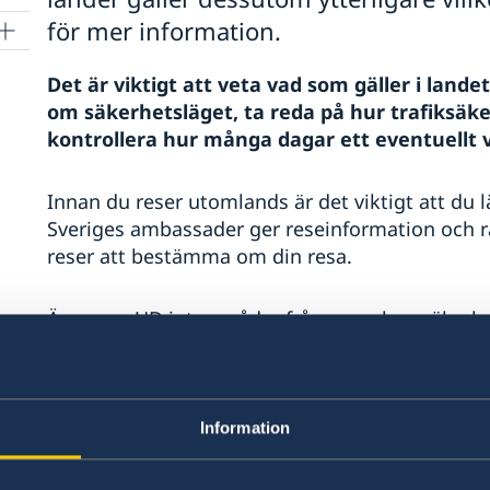
för mer information.
Det är viktigt att veta vad som gäller i landet
om säkerhetsläget, ta reda på hur trafiksäke
kontrollera hur många dagar ett eventuellt v
Innan du reser utomlands är det viktigt att du 
Sveriges ambassader ger reseinformation och rå
reser att bestämma om din resa.
Även om UD inte avråder från resor kan säkerhet
och seder kan skilja sig från de svenska och ris
Reseinformation för olika
Information
Här på Sweden Abroad ger Sveriges ambassader