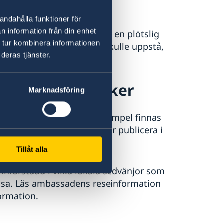
seinformation
andahålla funktioner för
n information från din enhet
einformation. Om det sker en plötslig
 tur kombinera informationen
 en större krissituation skulle uppstå,
deras tjänster.
pande.
 landet du besöker
Marknadsföring
du besöker. Det kan till exempel finnas
du bör vara klädd, vad du får publicera i
u lämnar landet.
Tillåt alla
 införstådd i vilka lokala sedvänjor som
essa. Läs ambassadens reseinformation
formation.