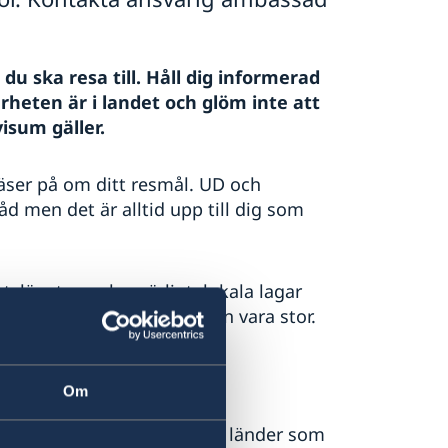
 du ska resa till. Håll dig informerad
rheten är i landet och glöm inte att
isum gäller.
läser på om ditt resmål. UD och
d men det är alltid upp till dig som
släget vara besvärligt, lokala lagar
ken för naturkatastrofer kan vara stor.
 länder
Om
 reseinformation för olika länder som