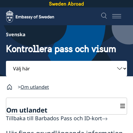
Sweden Abroad
Svenska
Kontrollera pass och visum
Välj
här
Om utlandet
Om utlandet
Tillbaka till Barbados Pass och ID-kort
Service för svenska företag
Svenska företag i utlandet
Här finns grundläggande information