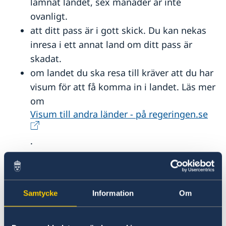
lämnat landet, sex månader är inte
ovanligt.
att ditt pass är i gott skick. Du kan nekas
inresa i ett annat land om ditt pass är
skadat.
om landet du ska resa till kräver att du har
visum för att få komma in i landet. Läs mer
om
Visum till andra länder - på regeringen.se
.
Pass eller nationellt id-kort?
Pass är giltigt som resehandling för resor
Samtycke
Information
Om
till samtliga länder.
Nationellt id-kort kan endast användas för