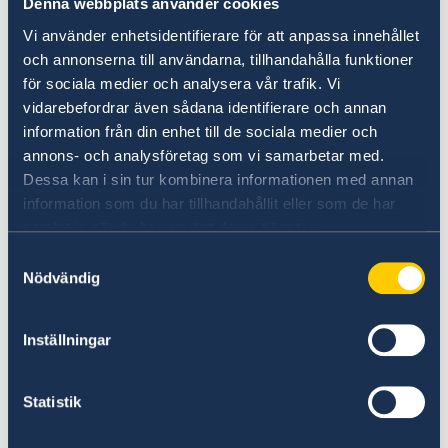
Denna webbplats använder cookies
resor till länder inom EU och
Vi använder enhetsidentifierare för att anpassa innehållet
Schengenområdet (EU-länder samt Island,
och annonserna till användarna, tillhandahålla funktioner
Norge, Schweiz och Liechtenstein)
för sociala medier och analysera vår trafik. Vi
Svenskt körkort accepteras normalt inte
vidarebefordrar även sådana identifierare och annan
som en resehandling.
information från din enhet till de sociala medier och
annons- och analysföretag som vi samarbetar med.
Inom Norden kan det i vissa fall räcka med
Dessa kan i sin tur kombinera informationen med annan
ett svenskt körkort, men pass eller
information som du har tillhandahållit eller som de har
nationellt id-kort rekommenderas även för
samlat in när du har använt deras tjänster.
resor inom Norden.
Samtyckesval
Nödvändig
Läs mer
om giltiga resehandlingar på Polisens
webbplats
Inställningar
.
Statistik
Provisoriskt pass