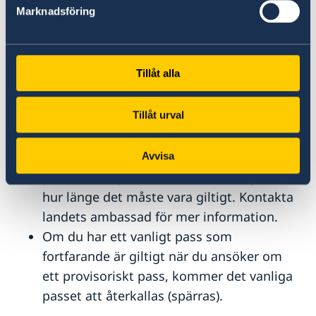
Om du ska resa från Sverige med kort
Marknadsföring
framförhållning och inte har ett giltigt pass
eller nationellt id-kort, kan du ansöka om ett
provisoriskt pass på ett fåtal platser i Sverige.
Tillåt alla
Det provisoriska passet är tillfälligt och
Tillåt urval
gäller enbart för den specifika resan.
Du måste själv ta reda på om landet du
ska resa till accepterar ett svenskt
Avvisa
provisoriskt pass som resehandling och
hur länge det måste vara giltigt. Kontakta
landets ambassad för mer information.
Om du har ett vanligt pass som
fortfarande är giltigt när du ansöker om
ett provisoriskt pass, kommer det vanliga
passet att återkallas (spärras).