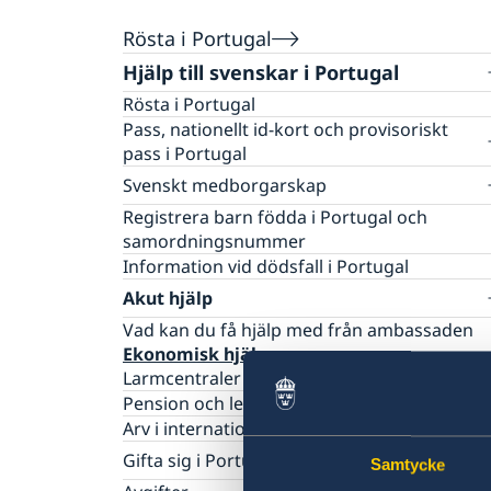
Rösta i Portugal
Hjälp till svenskar i Portugal
Rösta i Portugal
Pass, nationellt id-kort och provisoriskt
pass i Portugal
Tidsbokning för ansökan/förnyelse av pass
Svenskt medborgarskap
eller nationellt id-kort
Om svenskt medborgarskap
Registrera barn födda i Portugal och
Ansökan/förnyelse för vuxna (över 18 år)
Registrera nyfödd utomlands
samordningsnummer
Ansökan/förnyelse för barn (under 18 år)
Förlust och bibehållande av svenskt
Information vid dödsfall i Portugal
Ansökan om pass och nationellt id-kort för
medborgarskap
Akut hjälp
personer under 18 år som inte haft svensk
resehandling tidigare
Vad kan du få hjälp med från ambassaden
Ansökan/förnyelse av pass och nationellt id-
Ekonomisk hjälp
kort för medborgare mellan 18 och 22 år s
Larmcentraler
aldrig varit bosatta i Sverige
Pension och levnadsintyg
Ansökan om provisoriskt pass
Arv i internationella situationer
Vårdnadshavares medgivande
Gifta sig i Portugal
Samtycke
Förlust av pass eller nationellt id-kort