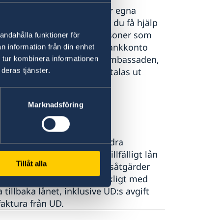
tala sjukvård, men inte har egna
 anhöriga eller vänner, kan du få hjälp
kontaktuppgifter till personer som
andahålla funktioner för
lopp du behöver till UD:s bankkonto
n information från din enhet
administreras därefter av ambassaden,
 tur kombinera informationen
tter. Pengarna kan också betalas ut
deras tjänster.
Marknadsföring
t lån
lvförvållad och när alla andra
så är skäligt, med ett tillfälligt lån
Tillåt alla
idtagit rimliga försiktighetsåtgärder
rbiljett, försäkring, tillräckligt med
tillbaka lånet, inklusive UD:s avgift
faktura från UD.