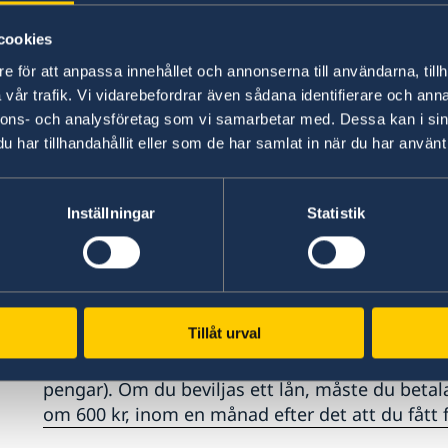
Om du behöver pengar för att resa hem eller be
het
cookies
pengar och inte själv har möjlighet att kontakta
av UD och ambassaden. Du lämnar då namn och 
e för att anpassa innehållet och annonserna till användarna, tillh
UD kan kontakta i Sverige. De betalar in det be
vår trafik. Vi vidarebefordrar även sådana identifierare och anna
inklusive UD:s avgift om 600 kronor. Pengarna 
nnons- och analysföretag som vi samarbetar med. Dessa kan i sin
t.ex. för betalning av sjukhusräkning, och bilje
har tillhandahållit eller som de har samlat in när du har använt 
kontant i lokal valuta.
Inställningar
Statistik
Om du behöver ett tillfällig
Om du hamnar i en nödsituation som inte är sjä
möjligheter är uttömda kan ambassaden bistå, om 
Tillåt urval
för att kunna återvända till Sverige. Du ska ha v
före avresan från Sverige (till exempel ha en retu
pengar). Om du beviljas ett lån, måste du betala 
om 600 kr, inom en månad efter det att du fått 