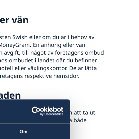
ler vän
sten Swish eller om du är i behov av
 MoneyGram. En anhörig eller vän
n avgift, till något av företagens ombud
 hos ombudet i landet där du befinner
otell eller växlingskontor. De är lätta
företagens respektive hemsidor.
saden
du få hjälp av ambassaden att ta ut
eget konto. Du får då betala både
00 kronor.
Om