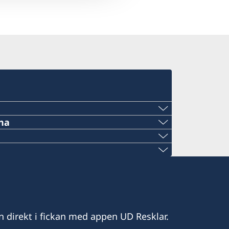
na
25 636
fariapaulino.pt
n direkt i fickan med appen UD Resklar.
pt
 Sequeira, 8