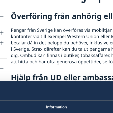
Överföring från anhörig el
Pengar från Sverige kan överföras via mobiltjän
kontanter via till exempel Western Union eller
betalar då in det belopp du behöver, inklusive e
i Sverige. Strax därefter kan du ta ut pengarna
dig. Ombud kan finnas i butiker, tobaksaffärer, h
att hitta och har ofta generösa öppettider, se 
Hjälp från UD eller ambas
om
Om du exempelvis har tappat ditt bankkort kan 
kontanter genom att överföra pengar från ditt 
bankens eventuella avgift och UD:s avgift om 6
Information