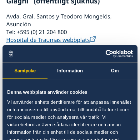
Giagni" (offentligt sjukhus)
Avda. Gral. Santos y Teodoro Mongelós,
Asunción
Tel: +595 (0) 21 204 800
Hospital de Traumas webbplats
Hospital De Clínicas (offentligt
sjukhus)
Samtycke
Information
Om
Avda. Mcal. López y Cnel Cazal, San Lorenzo
Tel: +595 (0) 21 585 730
Denna webbplats använder cookies
Vi använder enhetsidentifierare för att anpassa innehållet
Instituto de Medicina Tropical
och annonserna till användarna, tillhandahålla funktioner
för sociala medier och analysera vår trafik. Vi
(offentligt sjukhus)
vidarebefordrar även sådana identifierare och annan
information från din enhet till de sociala medier och
Av. Venezuela vid Sgto. José León Gauto,
annons- och analysföretag som vi samarbetar med.