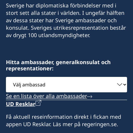
Sverige har diplomatiska förbindelser med i
Mobil:
stort sett alla stater i världen. I ungefär hälften
av dessa stater har Sverige ambassader och
+595 972 256252
konsulat. Sveriges utrikesrepresentation består
av drygt 100 utlandsmyndigheter.
E-mail:
consulado.suecia@rieder.com.py
Rieder & Cía
Hitta ambassader, generalkonsulat och
representationer:
Avenida Perú N° 1098 y Artigas
Barrio Las Mercedes, Asunción
Välj
Paraguay
ambassad
Se en lista över alla ambassader
Öppettider: måndag till fredag kl. 7.30-12.00
UD Resklar
Telefontid: onsdagar kl. 9.00-11.00
Få aktuell reseinformation direkt i fickan med
appen UD Resklar. Läs mer på regeringen.se.
Konsulatet är stängt på Paraguays nationella