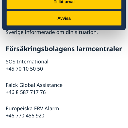
Tillåt urval
Om du inte har en giltig reseförsäkring kan
ambassaden och konsulatet följa upp ditt
ärende med sjukhuset och lokala myndigheter.
Avvisa
Om du vill kan UD även hålla dina anhöriga i
Sverige informerade om din situation.
Försäkringsbolagens larmcentraler
SOS International
+45 70 10 50 50
Falck Global Assistance
+46 8 587 717 76
Europeiska ERV Alarm
+46 770 456 920