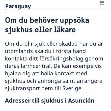
Paraguay
Rösta i Paraguay
Om du behöver uppsöka
Hjälp till svenskar i Paraguay
sjukhus eller läkare
Rösta i Paraguay
Pass i Paraguay
Provisoriskt pass
Om du blir sjuk eller skadad när du är
Om olyckan är framme i Paraguay
Samordningsnummer
utomlands ska du i första hand
Polisanmälan
Förlust av pass
Förlust av pass eller bankkort
kontakta ditt försäkringsbolag genom
Hämta färdigt pass eller id-kort
Ekonomisk hjälp
deras larmcentral. De kan exempelvis
Om du behöver uppsöka sjukhus eller läkare
hjälpa dig att hålla kontakt med
Om du behöver någonstans att bo
Viktiga telefonnummer
sjukhus och anhöriga samt arrangera
Svenskt medborgarskap i Paraguay
sjuktransport hem till Sverige.
Registrera nyfödd
Svensk pension i Paraguay
Adresser till sjukhus i Asunción
Förlora eller behålla svenskt medborgarskap
Medbor­gar­skap för barn med svensk pappa födda
Levnadsintyg i Paraguay
Gifta sig i Paraguay
Dubbelt medborgarskap
utom­lands före 1 april 2015
Dödsfall i Paraguay