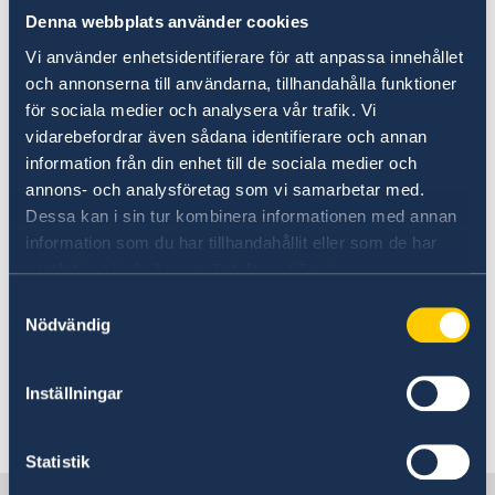
är resenärens ansvar att tillse att inresa och
Denna webbplats använder cookies
uppehälle i Panama sker i enlighet med
rådande bestämmelser. Ett föreläggande om
Vi använder enhetsidentifierare för att anpassa innehållet
böter kan utfärdas av myndigheterna om
och annonserna till användarna, tillhandahålla funktioner
personen vid hemresan inte uppvisar en
för sociala medier och analysera vår trafik. Vi
vidarebefordrar även sådana identifierare och annan
inresestämpel till Panama i passet. Enligt
information från din enhet till de sociala medier och
uppgift varierar böterna mellan 1000 och 5000
annons- och analysföretag som vi samarbetar med.
USD. Du får inte förlänga ditt visum genom att
Dessa kan i sin tur kombinera informationen med annan
besöka grannländerna och resa in igen.
information som du har tillhandahållit eller som de har
Panamas migrationsmyndigheter kan komma
samlat in när du har använt deras tjänster.
att fatta beslut om frihetsberövande på grund
därav.
Samtyckesval
Nödvändig
Dubbelt medborgarskap. För- och nackdelar
Inställningar
Senast uppdaterad 25 maj 2026, 11.44
Statistik