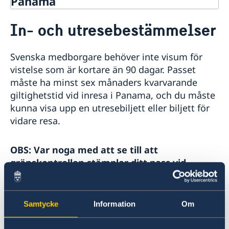
Panama
Rösta i i Panama
In- och utresebestämmelser
Hjälp till svenskar i Panama
Rösta i i Panama
Reseinformation
Svenska medborgare behöver inte visum för
Akut hjälp i Panama
Ambassadens reseinformation
vistelse som är kortare än 90 dagar. Passet
Pass i Panama
Aktuella händelser
måste ha minst sex månaders kvarvarande
Provisoriskt pass
Hjälp kring medborgarskap
Allmänna säkerhetsläget
giltighetstid vid inresa i Panama, och du måste
Ordinarie pass
Terrorism
kunna visa upp en utresebiljett eller biljett för
Naturförhållanden och katastrofer
vidare resa.
In- och utresebestämmelser
Hälso- och sjukvård
Lokala lagar och sedvänjor
OBS: Var noga med att se till att
Kriminalitet och personlig säkerhet
gränskontrollen stämplar ditt pass vid
Trafiksäkerhet
ankomst.
Resa i landet
För mer detaljerad information om inreseregler,
Samtycke
Information
Om
kontakta Panamas
migrationsmyndighet.
Det