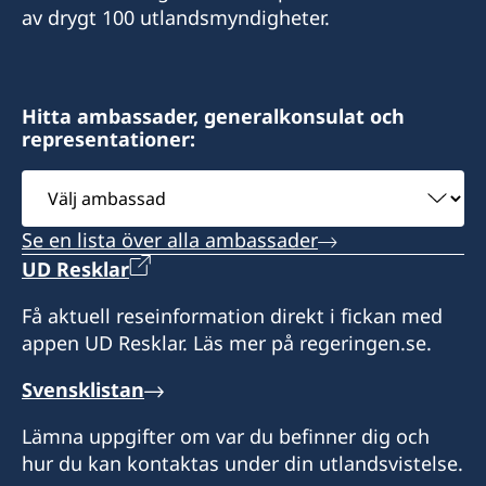
Consulado Honorario de Suecia
av drygt 100 utlandsmyndigheter.
Calle 50, Edificio Mall 50, local 12
Calle 66 y 67 San Francisco
Panama City
Hitta ambassader, generalkonsulat och
Panamá
representationer:
Måndag till fredag kl. 9:00 - 12:00
Välj
ambassad
Honorärkonsul
Se en lista över alla ambassader
Raúl Cubilla
UD Resklar
Få aktuell reseinformation direkt i fickan med
appen UD Resklar. Läs mer på regeringen.se.
Svensklistan
Lämna uppgifter om var du befinner dig och
hur du kan kontaktas under din utlandsvistelse.