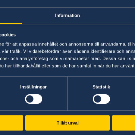
Mänskliga rättigh
Information
cookies
e för att anpassa innehållet och annonserna till användarna, tillh
vår trafik. Vi vidarebefordrar även sådana identifierare och anna
nnons- och analysföretag som vi samarbetar med. Dessa kan i sin
har tillhandahållit eller som de har samlat in när du har använt 
Svenska honorärkon
Inställningar
Statistik
 Niger
Svenska konsulat i Niger.
ssad i Niger.
Tillåt urval