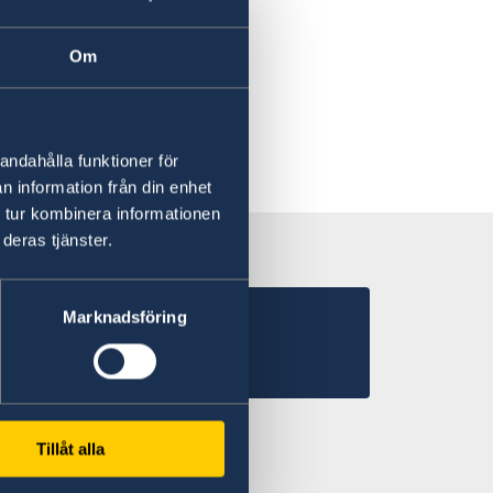
eter
Om
andahålla funktioner för
n information från din enhet
 tur kombinera informationen
deras tjänster.
sulat i Niger
Marknadsföring
Tillåt alla