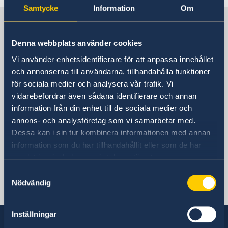
Akut hjälp
Samtycke
Information
Om
Service för svenska företag
Ambassadens reseinformation
Pass utomlands
Sverige i Niger
Aktuella händelser
Allmänna säkerhetsläget
Denna webbplats använder cookies
Terrorism
Svenska utlandsmyndigheter i Niger
Vi använder enhetsidentifierare för att anpassa innehållet
Naturförhållanden och katastrofer
och annonserna till användarna, tillhandahålla funktioner
In- och utresebestämmelser
för sociala medier och analysera vår trafik. Vi
Hälso- och sjukvård
Här hittar du en länk till Sveriges ambassad i
vidarebefordrar även sådana identifierare och annan
Lokala lagar och sedvänjor
Niger.
information från din enhet till de sociala medier och
Kriminalitet och personlig säkerhet
annons- och analysföretag som vi samarbetar med.
Trafiksäkerhet
Resa i landet
Dessa kan i sin tur kombinera informationen med annan
Senegal, Dakar
information som du har tillhandahållit eller som de har
samlat in när du har använt deras tjänster.
Svenska honorärkonsulat i Niger
Samtyckesval
Nödvändig
Svenska konsulat i Niger.
Inställningar