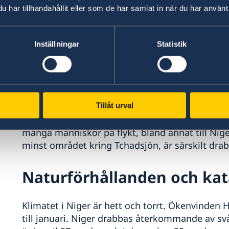
har tillhandahållit eller som de har samlat in när du har använt 
På grund av den förvärrade säkerhetssituatione
är risken för terrorbrott och väpnad kriminalitet 
islamistiskt våldsfrämjande grupper såsom AQI
Inställningar
Statistik
Ansar Dine, verksamma främst i norra Mali, spill
gränsområdena mot Mali, Algeriet och Libyen. 
förekommit, antingen i gruppernas egen regi e
grupper.
Tillåt urval
Den islamistiska terrorrörelsen Boko Harams akti
många människor på flykt, bland annat till Nige
minst området kring Tchadsjön, är särskilt dra
Naturförhållanden och kat
Klimatet i Niger är hett och torrt. Ökenvinden
till januari. Niger drabbas återkommande av s