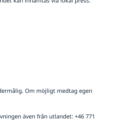
det kan inhämtas via lokal press:
dermålig. Om möjligt medtag egen
ivningen även från utlandet: +46 771