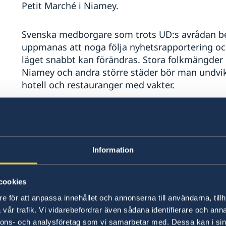
Petit Marché i Niamey.
Svenska medborgare som trots UD:s avrådan beslu
uppmanas att noga följa nyhetsrapportering oc
läget snabbt kan förändras. Stora folkmängder
Niamey och andra större städer bör man undvik
hotell och restauranger med vakter.
UD och ambassaden i Dakar har mycket begränsa
krissituationer i Niger.
Information
Med anledning av den s.k. koranbränningen i
medborgare till ökad vaksamhet mot demonstra
Sverige och svenska medborgare.
cookies
e för att anpassa innehållet och annonserna till användarna, tillh
Terrorism
vår trafik. Vi vidarebefordrar även sådana identifierare och anna
nnons- och analysföretag som vi samarbetar med. Dessa kan i sin