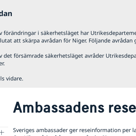
ådan
 förändringar i säkerhetsläget har Utrikesdepartem
utat att skärpa avrådan för Niger. Följande avrådan g
 det försämrade säkerhetsläget avråder Utrikesdep
er.
ls vidare.
Ambassadens rese
Sveriges ambassader ger reseinformation per lan