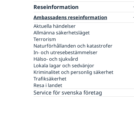
Rösta i Niger
Reseinformation
Akut hjälp
Ambassadens reseinformation
Pass utomlands
Aktuella händelser
Allmänna säkerhetsläget
Terrorism
Naturförhållanden och katastrofer
In- och utresebestämmelser
Hälso- och sjukvård
Lokala lagar och sedvänjor
Kriminalitet och personlig säkerhet
Trafiksäkerhet
Resa i landet
Service för svenska företag