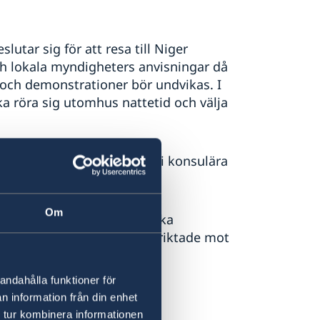
tar sig för att resa till Niger
h lokala myndigheters anvisningar då
 och demonstrationer bör undvikas. I
a röra sig utomhus nattetid och välja
de möjligheter att bistå i konsulära
Om
 Stockholm uppmanas svenska
tioner och missyttringar riktade mot
andahålla funktioner för
n information från din enhet
 tur kombinera informationen