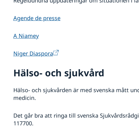
Regelbundna uppdateringar om situationen i lan
Agende de presse
A Niamey
Niger Diaspora
Hälso- och sjukvård
Hälso- och sjukvården är med svenska mått un
medicin.
Det går bra att ringa till svenska Sjukvårdsrådg
117700.