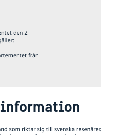
entet den 2
äller:
artementet från
information
d som riktar sig till svenska resenärer.