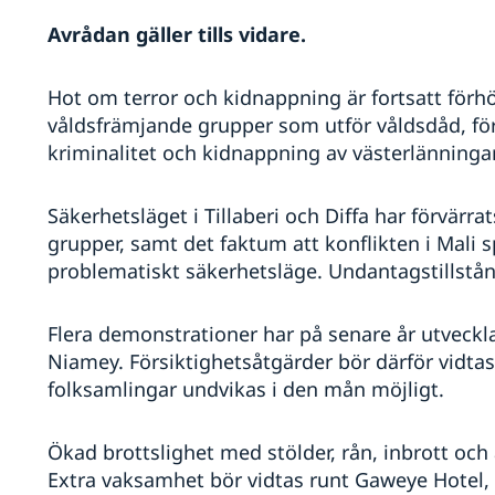
Avrådan gäller tills vidare.
Hot om terror och kidnappning är fortsatt förhö
våldsfrämjande grupper som utför våldsdåd, för
kriminalitet och kidnappning av västerlänningar
Säkerhetsläget i Tillaberi och Diffa har förvärr
grupper, samt det faktum att konflikten i Mali spi
problematiskt säkerhetsläge. Undantagstillstån
Flera demonstrationer har på senare år utveckl
Niamey. Försiktighetsåtgärder bör därför vidtas
folksamlingar undvikas i den mån möjligt.
Ökad brottslighet med stölder, rån, inbrott och
Extra vaksamhet bör vidtas runt Gaweye Hotel