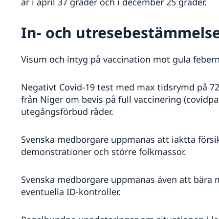
är i april 37 grader och i december 25 grader.
In- och utresebestämmels
Visum och intyg på vaccination mot gula febern 
Negativt Covid-19 test med max tidsrymd på 72 t
från Niger om bevis på full vaccinering (covidpa
utegångsförbud råder.
Svenska medborgare uppmanas att iaktta försik
demonstrationer och större folkmassor.
Svenska medborgare uppmanas även att bära me
eventuella ID-kontroller.