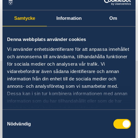
Hjälp till svenskar i Nepal
Hjälp till svenskar i Nepal
Rösta i Nepal
Reseinformation
Samtycke
Information
Om
Advokatlista
Generella frågor om hjälp
Ambassadens reseinformation
Pass i Nepal
utomlands
Aktuella händelser
Generella råd om att resa till Nepal
Denna webbplats använder cookies
Allmänna säkerhetsläget
Frågor och svar om hjälp
Terrorism
Vi använder enhetsidentifierare för att anpassa innehållet
Naturförhållanden och katastrofer
utomlands - på regeringen.se
och annonserna till användarna, tillhandahålla funktioner
In- och utresebestämmelser
för sociala medier och analysera vår trafik. Vi
Sverige i Nepal
Hälso- och sjukvård
På regeringen.se finns grundläggande
vidarebefordrar även sådana identifierare och annan
Lokala lagar och sedvänjor
information som gäller för alla länder och svar
information från din enhet till de sociala medier och
Kriminalitet och personlig säkerhet
på vanliga frågor om hjälp till svenskar
annons- och analysföretag som vi samarbetar med.
Trafiksäkerhet
Sveriges ambassad
utomlands. För vissa länder gäller dessutom
Dessa kan i sin tur kombinera informationen med annan
ytterligare villkor.
information som du har tillhandahållit eller som de har
samlat in när du har använt deras tjänster.
Indien, New Delhi
Hjälp till svenskar utomlands - på regeringen.se
Samtyckesval
Nödvändig
Svenska konsulat