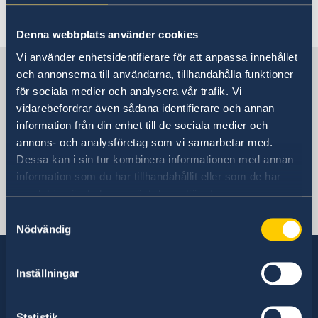
Demokrati
Hjälp till svenskar i Mauretanien
Rösta i Mauretanien
Reseinformation
Denna webbplats använder cookies
Akut hjälp
Service för svenska företag
Vi använder enhetsidentifierare för att anpassa innehållet
Ambassadens reseinformation
Pass utomlands
Sverige i Mauretanien
och annonserna till användarna, tillhandahålla funktioner
Aktuella händelser
för sociala medier och analysera vår trafik. Vi
Allmänna säkerhetsläget
vidarebefordrar även sådana identifierare och annan
Terrorism
Sveriges ambassad
information från din enhet till de sociala medier och
Naturförhållanden och katastrofer
annons- och analysföretag som vi samarbetar med.
In- och utresebestämmelser
Hälso- och sjukvård
Dessa kan i sin tur kombinera informationen med annan
Senegal, Dakar
Lokala lagar och sedvänjor
information som du har tillhandahållit eller som de har
Kriminalitet och personlig säkerhet
samlat in när du har använt deras tjänster.
Trafiksäkerhet
Svenska konsulat
Samtyckesval
Resa i landet
Nödvändig
Inställningar
Sverige har diplomatiska förbindelser med i
stort sett alla stater i världen. I ungefär hälften
Statistik