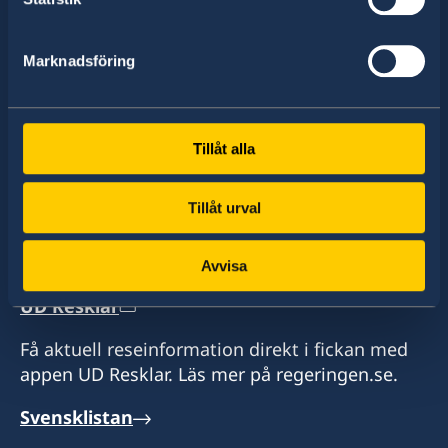
av dessa stater har Sverige ambassader och
konsulat. Sveriges utrikesrepresentation består
Marknadsföring
av drygt 100 utlandsmyndigheter.
Tillåt alla
Hitta ambassader, generalkonsulat och
representationer:
Tillåt urval
Välj
ambassad
Avvisa
Se en lista över alla ambassader
UD Resklar
Få aktuell reseinformation direkt i fickan med
appen UD Resklar. Läs mer på regeringen.se.
Svensklistan