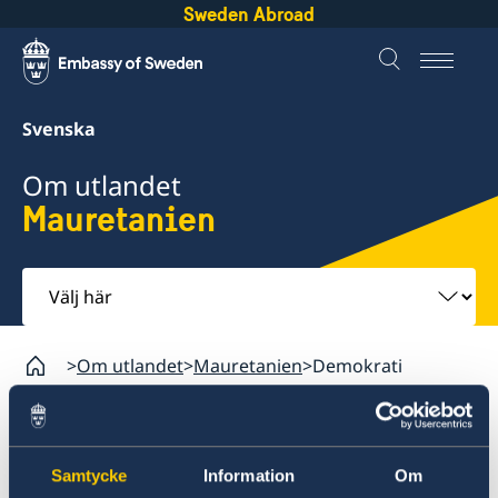
Sweden Abroad
Svenska
Om utlandet
Mauretanien
Välj
här
Om utlandet
Mauretanien
Demokrati
Mauretanien
Samtycke
Information
Om
Rösta i Mauretanien