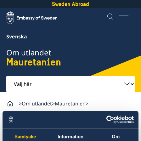
Sweden Abroad
Svenska
Om utlandet
Mauretanien
Välj
här
Om utlandet
Mauretanien
Service för svenska företag
Mauretanien
Samtycke
Information
Om