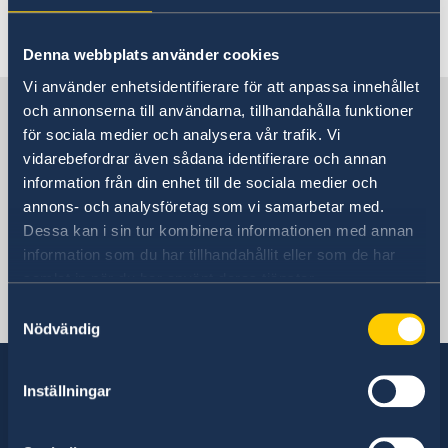
Rösta i Mauretanien
Service för svenska företag
Hjälp till svenskar i Mauretanien
Denna webbplats använder cookies
Rösta i Mauretanien
Reseinformation
Vi använder enhetsidentifierare för att anpassa innehållet
Akut hjälp
Service för svenska företag
Sverige i Mauretanien
Ambassadens reseinformation
och annonserna till användarna, tillhandahålla funktioner
Pass utomlands
för sociala medier och analysera vår trafik. Vi
Aktuella händelser
Allmänna säkerhetsläget
vidarebefordrar även sådana identifierare och annan
Sveriges ambassad
Terrorism
information från din enhet till de sociala medier och
Naturförhållanden och katastrofer
annons- och analysföretag som vi samarbetar med.
In- och utresebestämmelser
Dessa kan i sin tur kombinera informationen med annan
Hälso- och sjukvård
Senegal, Dakar
information som du har tillhandahållit eller som de har
Lokala lagar och sedvänjor
samlat in när du har använt deras tjänster.
Kriminalitet och personlig säkerhet
Svenska konsulat
Samtyckesval
Trafiksäkerhet
Nödvändig
Resa i landet
Inställningar
Sverige har diplomatiska förbindelser med i