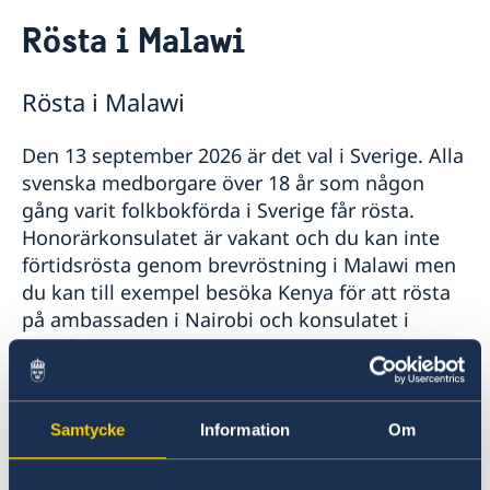
Rösta i Malawi
Rösta i Malawi
Hjälp till svenskar i Malawi
Rösta i Malawi
Rösta i Malawi
Pass utomlands
Hjälp kring medborgarskap
Akut hjälp
Den 13 september 2026 är det val i Sverige. Alla
Reseinformation
svenska medborgare över 18 år som någon
gång varit folkbokförda i Sverige får rösta.
Service för svenska företag
Ambassadens reseinformation
Honorärkonsulatet är vakant och du kan inte
Aktuella händelser
Anmäla handelshinder
Om Malawi
förtidsrösta genom brevröstning i Malawi men
Allmänna säkerhetsläget
du kan till exempel besöka Kenya för att rösta
Hälso- och sjukvård
på ambassaden i Nairobi och konsulatet i
In- och utresebestämmelser
Mombasa.
Kriminalitet och personlig säkerhet
Lokala lagar och sedvänjor
Naturförhållanden och katastrofer
Du som är utomlands kan brevrösta i valet
Resa i landet
Samtycke
Information
Om
2026. Brevrösten måste skickas från utlandet
Terrorism
och vara framme i tid till rösträkningen. Du får
Trafiksäkerhet