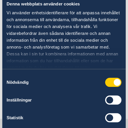
skicka den tidigast den 30 juli 2026.
Övriga upplysningar
Denna webbplats använder cookies
Brevröstning är ett bra alternativ om du inte
Vi använder enhetsidentifierare för att anpassa innehållet
kan rösta på en ambassad eller ett konsulat.
och annonserna till användarna, tillhandahålla funktioner
för sociala medier och analysera vår trafik. Vi
Om att brevrösta från utlandet - på
vidarebefordrar även sådana identifierare och annan
Valmyndighetens webbplats
information från din enhet till de sociala medier och
annons- och analysföretag som vi samarbetar med.
Öppettider för röstmottagning på Sveriges
Dessa kan i sin tur kombinera informationen med annan
ambassad i Nairobi och konsulatet i
information som du har tillhandahållit eller som de har
Mombasa:
samlat in när du har använt deras tjänster.
Samtyckesval
Rösta i Kenya - Sweden Abroad
Nödvändig
Ingen valmottagning kommer att anordnas
Inställningar
vid Sveriges honorärkonsulat i Lilongwe
Statistik