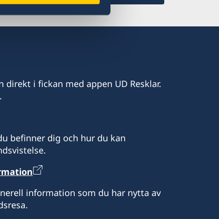
mail.com
n direkt i fickan med appen UD Resklar.
.
ascar
u befinner dig och hur du kan
dsvistelse.
tt boka tid.
ormation
uto är sidoackrediterad till
ökare i Madagaskar kan vid behov
enerell information som du har nytta av
 går även bra att ta kontakt med
dsresa.
aputo.