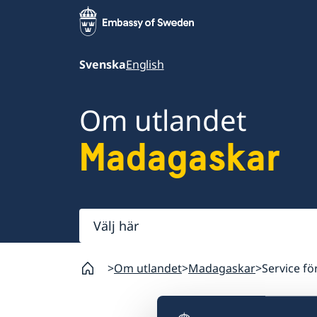
Svenska
English
Om utlandet
Madagaskar
Välj
här
Om utlandet
Madagaskar
Service f