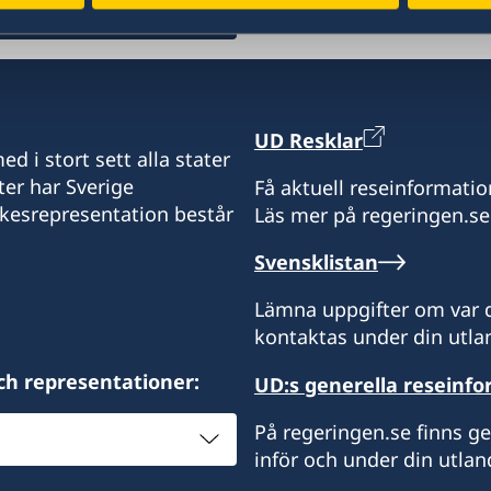
Mobil och Whatsapp:
+261 32 69 449 06
E-post:
UD Resklar
d i stort sett alla stater
sweden.mgaconsulate@g
ter har Sverige
Få aktuell reseinformatio
ikesrepresentation består
Läs mer på regeringen.se
Villa Hacienda,
RP RAHAJAMARIZAFY
Svensklistan
Ambohijatovo- Ivandry
Antananarivo 101- Madag
Lämna uppgifter om var d
kontaktas under din utlan
Kontakta konsulatet för a
ch representationer:
UD:s generella reseinf
Svenska ambassaden i Map
Madagaskar. Svenska bes
På regeringen.se finns g
kontakta konsulatet. Det
inför och under din utlan
svenska ambassaden i M