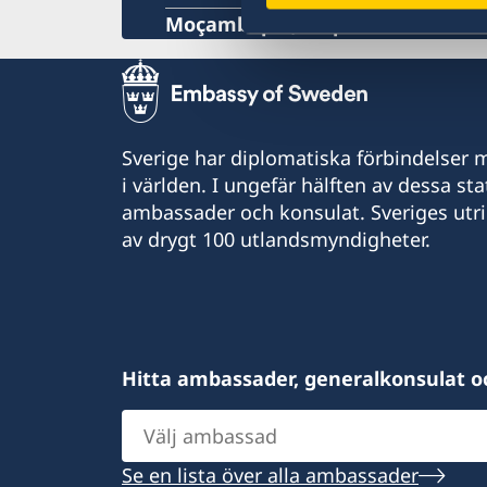
Moçambique, Maputo
Sverige har diplomatiska förbindelser me
i världen. I ungefär hälften av dessa sta
ambassader och konsulat. Sveriges utr
av drygt 100 utlandsmyndigheter.
Hitta ambassader, generalkonsulat o
Välj
ambassad
Se en lista över alla ambassader