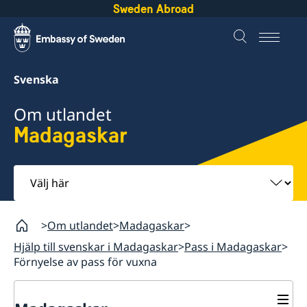
Sweden Abroad
Svenska
Om utlandet
Madagaskar
Välj
här
Om utlandet
Madagaskar
Hjälp till svenskar i Madagaskar
Pass i Madagaskar
Förnyelse av pass för vuxna