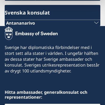
Svenska konsulat
Antananarivo
Mobil och Whatsapp:
+261 32 69 449 06
Sverige har diplomatiska förbindelser med i
E-post:
stort sett alla stater i världen. I ungefär hälften
av dessa stater har Sverige ambassader och
sweden.mgaconsulate@gmail.com
konsulat. Sveriges utrikesrepresentation består
Villa Hacienda,
av drygt 100 utlandsmyndigheter.
RP RAHAJAMARIZAFY
Ambohijatovo- Ivandry
Antananarivo 101- Madagascar
Hitta ambassader, generalkonsulat och
representationer:
Kontakta konsulatet för att boka tid.