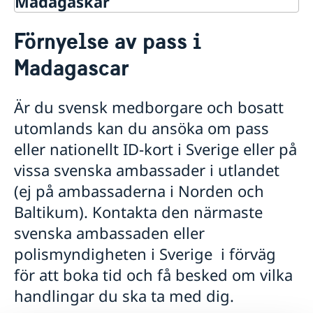
Madagaskar
Rösta i Madagaskar
Förnyelse av pass i
Hjälp till svenskar i Madagaskar
Madagascar
Rösta i Madagaskar
Akut hjälp
Ekonomiskt nödställd
Är du svensk medborgare och bosatt
Pass i Madagaskar
Om du blir sjuk eller råkar ut för en olycka
utomlands kan du ansöka om pass
Förlust av pass
Dödsfall
Förnyelse av pass för vuxna
eller nationellt ID-kort i Sverige eller på
Ansökan om pass för barn under 18 år
vissa svenska ambassader i utlandet
Provisoriskt pass
(ej på ambassaderna i Norden och
Samordningsnummer
Hjälp kring medborgarskap
Baltikum). Kontakta den närmaste
Reseinformation Madagaskar
svenska ambassaden eller
Service för svenska företag Madagaskar
Ambassadens reseinformation
polismyndigheten i Sverige i förväg
Aktuella händelser
Landfakta Madagaskar
Svenska företag i Madagaskar
för att boka tid och få besked om vilka
Utvecklingssamarbete
Allmänna säkerhetsläget
Anmäla handelshinder
handlingar du ska ta med dig.
Hälsa
Hälso- och sjukvård
Mänskliga rättigheter