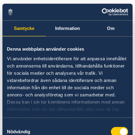
Terrorism
Demokrati
Du kan kontakta polisen på telefonnummer +46
Naturförhållanden och katastrofer
Ekonomisk tillväxt
77 114 14 00. Kontaktinformation till samtliga
In- och utresebestämmelser
Korruption
Kriminalitet och personlig säkerhet
polismyndigheter finns på
Trafiksäkerhet
Samtycke
Information
Om
denna länk till polisens hemsida
.
Lokala lagar och sedvänjor
Resa i landet
Färdiga pass och nationella ID-kort kan hämtas
Denna webbplats använder cookies
på svenska ambassaden i Maputo mot en
Vi använder enhetsidentifierare för att anpassa innehållet
avgift. Vid uthämtning på konsulat i
och annonserna till användarna, tillhandahålla funktioner
Antananarivo ska även avgift för
för sociala medier och analysera vår trafik. Vi
rekommenderad försändelse betalas. Passet
vidarebefordrar även sådana identifierare och annan
ska hämtas ut av dig personligen. Fullmakt
information från din enhet till de sociala medier och
gäller ej. Ta med giltig ID-handling samt ditt
annons- och analysföretag som vi samarbetar med.
giltiga pass om sådant finns för makulering i
Dessa kan i sin tur kombinera informationen med annan
samband med att det nya passet hämtas.
information som du har tillhandahållit eller som de har
samlat in när du har använt deras tjänster.
Önskar du att ambassaden i Maputo ska skicka
Samtyckesval
ditt pass vidare till konsulatet i Antananarivo
Nödvändig