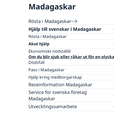
Madagaskar
Rösta i Madagaskar
Hjälp till svenskar i Madagaskar
Rösta i Madagaskar
Akut hjälp
Ekonomiskt nödställd
Om du blir sjuk eller råkar ut för en olyck
Dödsfall
Pass i Madagaskar
Förlust av pass
Hjälp kring medborgarskap
Förnyelse av pass för vuxna
Reseinformation Madagaskar
Ansökan om pass för barn under 18 år
Service för svenska företag
Ambassadens reseinformation
Provisoriskt pass
Madagaskar
Samordningsnummer
Aktuella händelser
Landfakta Madagaskar
Svenska företag i Madagaskar
Utvecklingssamarbete
Allmänna säkerhetsläget
Anmäla handelshinder
Hälso- och sjukvård
Hälsa