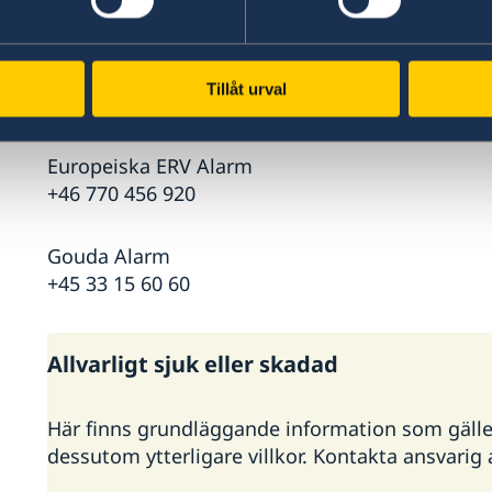
+45 70 10 50 50
Falck Global Assistance
Tillåt urval
+46 8 587 717 76
Europeiska ERV Alarm
+46 770 456 920
Gouda Alarm
+45 33 15 60 60
Allvarligt sjuk eller skadad
Här finns grundläggande information som gäller f
dessutom ytterligare villkor. Kontakta ansvari