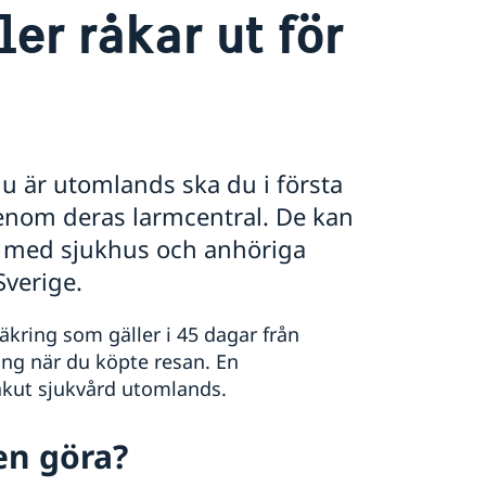
er råkar ut för
 du är utomlands ska du i första
enom deras larmcentral. De kan
kt med sjukhus och anhöriga
Sverige.
äkring som gäller i 45 dagar från
ing när du köpte resan. En
 akut sjukvård utomlands.
n göra?