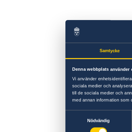
Terrorism
Mänskliga rättigheter
Naturförhållanden och katastrofer
Demokrati
In- och utresebestämmelser
Ekonomisk tillväxt
Kriminalitet och personlig säkerhet
Korruption
Trafiksäkerhet
Lokala lagar och sedvänjor
Resa i landet
Samtycke
Denna webbplats använder 
Vi använder enhetsidentifierar
sociala medier och analysera 
till de sociala medier och a
med annan information som du 
Samtyckesval
Nödvändig