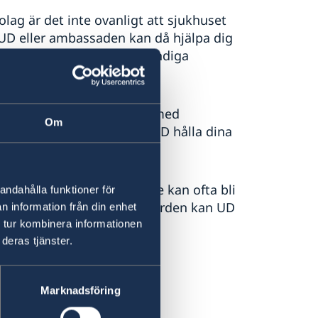
lag är det inte ovanligt att sjukhuset
UD eller ambassaden kan då hjälpa dig
äkring och överlämna nödvändiga
era situationen.
den följa upp ditt ärende med
Om
ehövs. Om du önskar kan UD hålla dina
.
ktransport hem till Sverige kan ofta bli
andahålla funktioner för
själv inte kan betala för vården kan UD
n information från din enhet
mer under ekonomisk hjälp.
 tur kombinera informationen
deras tjänster.
entraler
Marknadsföring