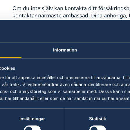
Om du inte själv kan kontakta ditt försäkringsbo
kontaktar närmaste ambassad. Dina anhöriga, 
att undersöka om det finns en giltig reseförs
uppgifter till larmcentralen som fortsätter hant
Om du saknar en giltig försäkring kan ambassa
Information
sjukhuset och myndigheterna i landet om så b
anhöriga i Sverige informerade om din situation
cookies
Kostnaden för akut sjukvård utomlands eller sju
e för att anpassa innehållet och annonserna till användarna, tillh
mycket dyr. Om du saknar en försäkring och du 
vår trafik. Vi vidarebefordrar även sådana identifierare och anna
och ambassaden ge råd och viss service – läs 
nnons- och analysföretag som vi samarbetar med. Dessa kan i sin
har tillhandahållit eller som de har samlat in när du har använt 
Försäkringsbolagens larmc
Inställningar
Statistik
SOS International