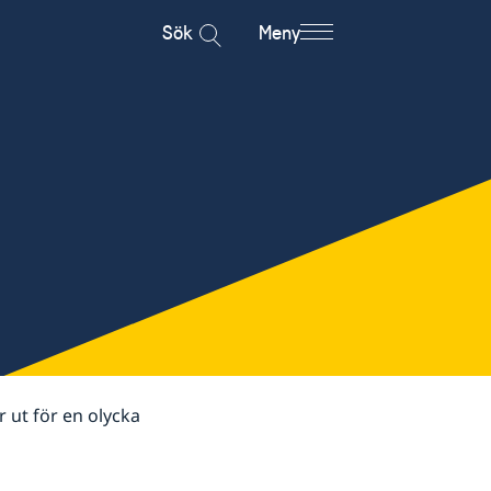
Sök
Meny
r ut för en olycka