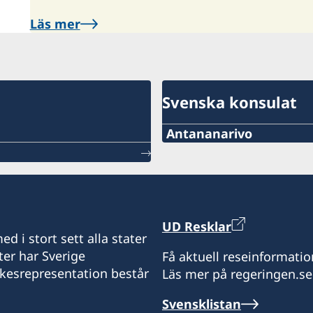
Läs mer
Svenska konsulat
Antananarivo
Mobil och Whatsapp:
+261 32 69 449 06
E-post:
UD Resklar
d i stort sett alla stater
sweden.mgaconsulate@g
ter har Sverige
Få aktuell reseinformatio
ikesrepresentation består
Läs mer på regeringen.se
Villa Hacienda,
RP RAHAJAMARIZAFY
Svensklistan
Ambohijatovo- Ivandry