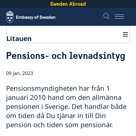
Sweden Abroad
Litauen
Rösta i Litauen
Pensions- och levnadsintyg
Hjälp till svenskar i Litauen
Rösta i Litauen
09 jan. 2023
Akut hjälp
Ekonomiskt nödställd
Pass utomlands
Pensionsmyndigheten har från 1
Om du blir sjuk eller råkar ut för en olycka
Passverksamhet
Registrera nyfödd utomlands
Larmcentraler
januari 2010 hand om den allmänna
Förlust av pass
Hjälp kring medborgarskap
pensionen i Sverige. Det handlar både
Provisoriskt pass
Om svenskt medborgarskap
Legalisering
Samordningsnummer
om tiden då Du tjänar in till Din
Gifta sig utomlands
pension och tiden som pensionär.
Pensions- och levnadsintyg
Registerutdrag och personbevis