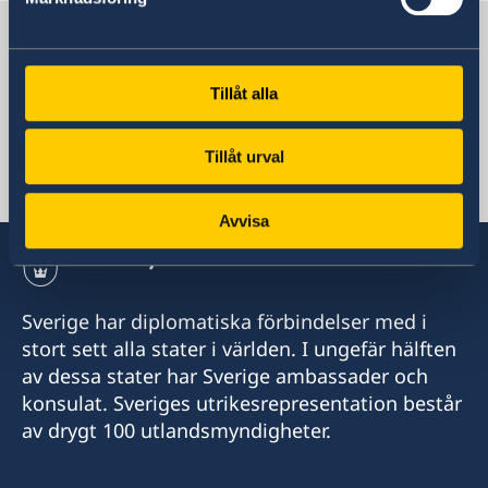
Sverige i Litauen
Tillåt alla
Sveriges ambassad
Tillåt urval
Litauen, Vilnius
Avvisa
Sverige har diplomatiska förbindelser med i
stort sett alla stater i världen. I ungefär hälften
av dessa stater har Sverige ambassader och
konsulat. Sveriges utrikesrepresentation består
av drygt 100 utlandsmyndigheter.