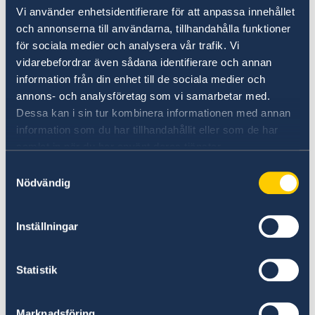
polismyndighet.
Vi använder enhetsidentifierare för att anpassa innehållet
och annonserna till användarna, tillhandahålla funktioner
Om Du inte kan besöka någon av de angivna
för sociala medier och analysera vår trafik. Vi
institutionerna, till exempel vid sjukhusvistelse
vidarebefordrar även sådana identifierare och annan
information från din enhet till de sociala medier och
eller motsvarande, kan Försäkringskassan i
annons- och analysföretag som vi samarbetar med.
speciella fall godkänna levnadsintyget om det
Dessa kan i sin tur kombinera informationen med annan
är intygat av en läkare eller liknande. För övrigt
information som du har tillhandahållit eller som de har
finns inga undantag från reglerna.
samlat in när du har använt deras tjänster.
Samtyckesval
Kontakta
Försäkringskassan
från utlandet
Nödvändig
Telefon: +46 771 524524
Inställningar
Kontakta ambassaden för tidsbokning gällande
levnadsintyg.
Statistik
Senast uppdaterad 09 jan. 2023, 16.47
Marknadsföring