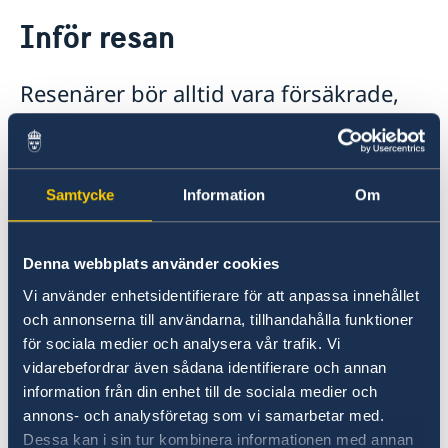
Rösta i Lesotho
Inför resan
Hjälp till svenskar i Lesotho
Rösta i Lesotho
Service för svenska företag
Resenärer bör alltid vara försäkrade,
Pass utomlands
Reseinformation
Akut hjälp
resa med marginaler och vara beredda
Ambassadens reseinformation
på att kunna hantera snabba
Aktuella händelser
Inför resan
förändringar, förseningar och extra
Allmänna säkerhetsläget
Samtycke
Information
Om
Behövs vaccination
Terrorism
kostnader.
Naturförhållanden och katastrofer
In- och utresebestämmelser
Ambassaden uppmanar svenska resenärer att
Denna webbplats använder cookies
Hälso- och sjukvård
skriva upp sig på svensklistan, ladda ner UD
Lokala lagar och sedvänjor
Vi använder enhetsidentifierare för att anpassa innehållet
Resklar och aktivera notiser för Lesotho.
Kriminalitet och personlig säkerhet
och annonserna till användarna, tillhandahålla funktioner
Trafiksäkerhet
för sociala medier och analysera vår trafik. Vi
Resa i landet
Svensklistan - Sweden Abroad
vidarebefordrar även sådana identifierare och annan
Om Lesotho
information från din enhet till de sociala medier och
annons- och analysföretag som vi samarbetar med.
UD Resklar – reseinformation direkt i fickan -
Dessa kan i sin tur kombinera informationen med annan