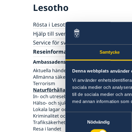
Lesotho
Rösta i Lesotho
Hjälp till svenskar i Lesotho
Rösta i Lesotho
Service för svenska företag
Pass utomlands
Reseinformation
Samtycke
Akut hjälp
Ambassadens reseinformation
Aktuella händelser
Denna webbplats använder 
Allmänna säkerhetsläget
Vi använder enhetsidentifierar
Terrorism
sociala medier och analysera 
Naturförhållanden och katastrofer
till de sociala medier och a
In- och utresebestämmelser
med annan information som du 
Hälso- och sjukvård
Lokala lagar och sedvänjor
Samtyckesval
Kriminalitet och personlig säkerhet
Trafiksäkerhet
Nödvändig
Resa i landet