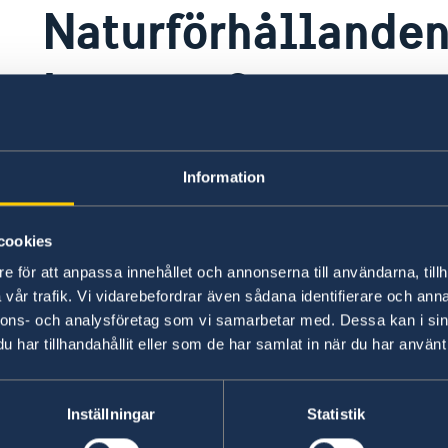
Naturförhållanden
katastrofer
Klimatet är tempererat med kyliga, torra vintr
Information
är sårbart för både torka och översvämningar
cookies
Senast uppdaterad 04 aug. 2026, 14.23
e för att anpassa innehållet och annonserna till användarna, tillh
vår trafik. Vi vidarebefordrar även sådana identifierare och anna
nnons- och analysföretag som vi samarbetar med. Dessa kan i sin
har tillhandahållit eller som de har samlat in när du har använt 
Inställningar
Statistik