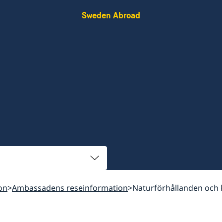
Sweden Abroad
on
Ambassadens reseinformation
Naturförhållanden och 