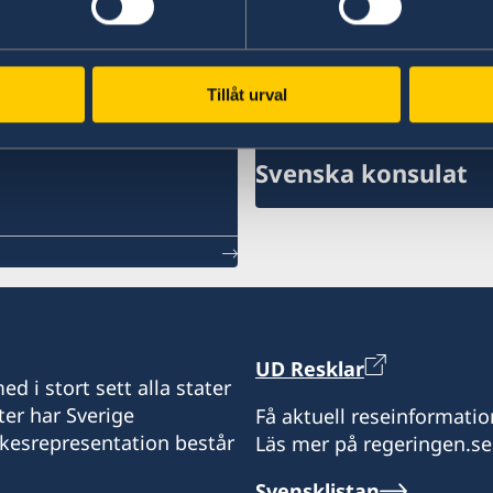
Tillåt urval
Svenska konsulat
UD Resklar
d i stort sett alla stater
ter har Sverige
Få aktuell reseinformatio
ikesrepresentation består
Läs mer på regeringen.se
Svensklistan