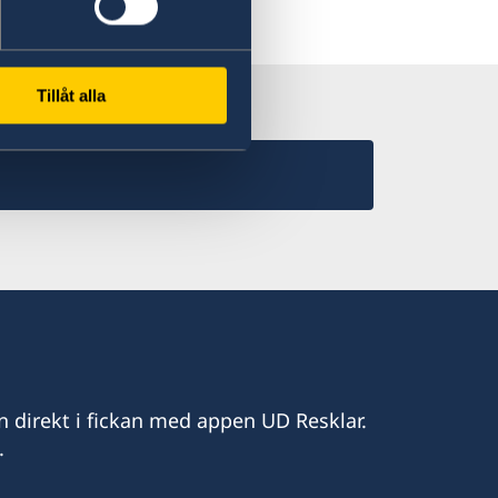
Tillåt alla
n direkt i fickan med appen UD Resklar.
.