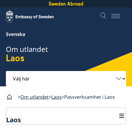
Sweden Abroad
Svenska
Om utlandet
Laos
Välj
här
Om utlandet
Laos
Passverksamhet i Laos
Laos
Rösta i Laos