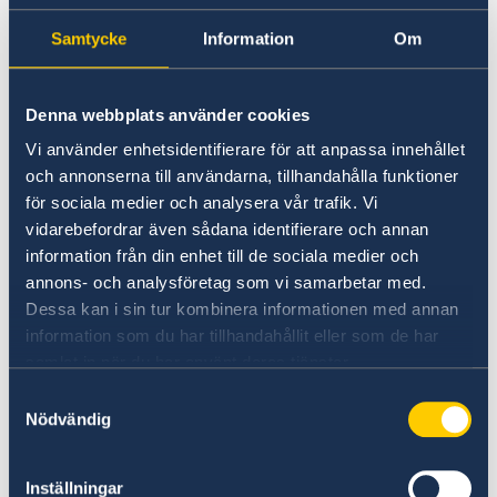
folkbokförd i Sverige ska du ansöka vid det
In- och utresebestämmelser
Korruption och oegentligheter
skattekontor där du är folkbokförd. Läs mer om
Samtycke
Information
Om
Hälso- och sjukvård
äktenskapscertifikat på
Lokala lagar och sedvänjor
Skatteverkets webbplats
.
Kriminalitet och personlig säkerhet
Denna webbplats använder cookies
Trafiksäkerhet
Försäkringsskydd
Kontrollera alltid med lokala myndigheter i
Vi använder enhetsidentifierare för att anpassa innehållet
Övriga upplysningar
Kosovo angående vilka dokument som krävs.
och annonserna till användarna, tillhandahålla funktioner
Resa i landet
för sociala medier och analysera vår trafik. Vi
Jordbävningsberedskap
vidarebefordrar även sådana identifierare och annan
Vigsel vid ambassaden
information från din enhet till de sociala medier och
Vigsel vid ambassad kan bara förrättas vid ett
annons- och analysföretag som vi samarbetar med.
begränsat antal svenska utlandsmyndigheter
Dessa kan i sin tur kombinera informationen med annan
och Sveriges ambassad i Pristina har inte
information som du har tillhandahållit eller som de har
denna rätt.
samlat in när du har använt deras tjänster.
Samtyckesval
Läs mer om vilka ambassader som kan förrätta
Nödvändig
vigslar här.
Inställningar