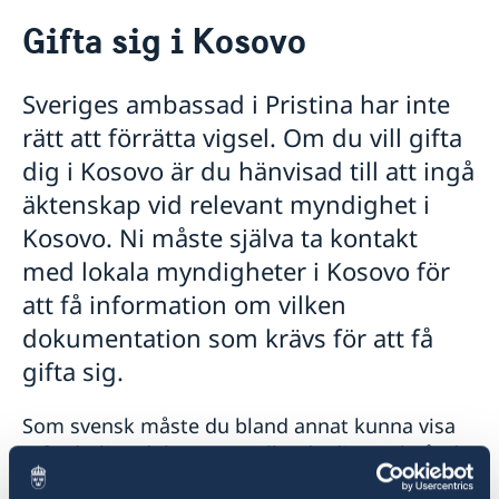
Rösta i Kosovo
Gifta sig i Kosovo
Hjälp till svenskar i Kosovo
Rösta i Kosovo
Sveriges ambassad i Pristina har inte
Pass i Kosovo
rätt att förrätta vigsel. Om du vill gifta
Provisoriskt pass
Anmäl din utlandsvistelse
Samordningsnummer
dig i Kosovo är du hänvisad till att ingå
Akut hjälp
Förlust av pass
äktenskap vid relevant myndighet i
Vad kan du få hjälp med från ambassaden?
Hjälp kring medborgarskap
Förnyelse av pass för vuxna
Ekonomiskt nödställd
Kosovo. Ni måste själva ta kontakt
Förnyelse av pass för barn under 18 år
Om svenskt medborgarskap
Gifta sig i Kosovo
Om du blir sjuk eller råkar ut för en olycka
Ansökan om pass för barn under 18 år
med lokala myndigheter i Kosovo för
Frihetsberövad i utlandet
Hemtransport
Nationellt id-kort
Konsulära avgifter
att få information om vilken
Juridisk hjälp i utlandet
Återflytt till Sverige från utlandet
Dödsfall
dokumentation som krävs för att få
Reseinformation
gifta sig.
Reformsamarbete
Ambassadens reseinformation
Aktuella händelser
Arv i internationella situationer
Ekonomisk utveckling
Som svensk måste du bland annat kunna visa
Allmänna säkerhetsläget
Om olyckan är framme
Demokratisk samhällstyrning och mänskliga
erforderliga dokument gällande ditt civilstånd.
Terrorism
rättigheter
Det kan behövas ett äktenskapscertifikat. Är du
Naturförhållanden och katastrofer
Miljö och klimat