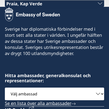
Praia, Kap Verde
Telefon:
+238 262 75 55
Sverige har diplomatiska förbindelser med i
E-post:
stort sett alla stater i världen. I ungefär hälften
av dessa stater har Sverige ambassader och
consuladosuecia.praia@gmail.com
konsulat. Sveriges utrikesrepresentation består
Av. Grao-Ducado do Luxemburgo
av drygt 100 utlandsmyndigheter.
Praia
Konsulat med bemyndigande att utfärda
Hitta ambassader, generalkonsulat och
provisoriska pass och att lämna ut ordinarie
representationer:
resehandlingar.
Välj
Öppettider:
ambassad
Tidsbokning krävs för samtliga ärenden.
Se en lista över alla ambassader
måndag - fredag kl. 10.00 - 12.00