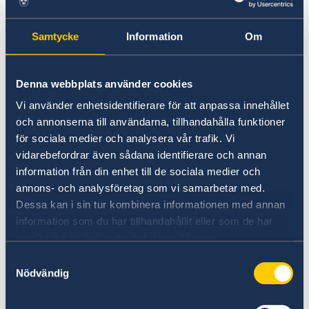
mediciner är svåra att få tag på, eller inte
tillgängliga överhuvudtaget. Allvarliga
Samtycke
Information
Om
sjukdoms eller olycksfall bör behandlas i
Europa, därför är det viktigt att ha en
omfattande reseförsäkring innan du reser.
Denna webbplats använder cookies
Reseförsäkringen ska täcka både sjukvård och
Vi använder enhetsidentifierare för att anpassa innehållet
evakuering.
och annonserna till användarna, tillhandahålla funktioner
för sociala medier och analysera vår trafik. Vi
vidarebefordrar även sådana identifierare och annan
Vid sjukdom eller skada, ta direktkontakt med
information från din enhet till de sociala medier och
ditt försäkringsbolags alarmcentral, SOS-
annons- och analysföretag som vi samarbetar med.
International, Europeiska ERV Alarm eller
Dessa kan i sin tur kombinera informationen med annan
Gouda på följande nummer och hemsidor:
information som du har tillhandahållit eller som de har
samlat in när du har använt deras tjänster.
+45 70 10 50 50
SOS International
Samtyckesval
Nödvändig
+46 770 456 920
Europeiska ERV Alarm