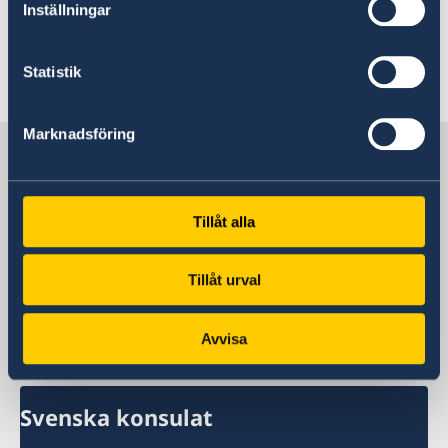
Inställningar
+45 33 15 60 60
Gouda Alarm
Statistik
Senast uppdaterad 24 juni 2026, 19.33
Marknadsföring
Sverige i Kap Verde
Sveriges ambassad
Tillåt alla
Tillåt urval
Ansvarig svensk ambassad:
Avvisa
Portugal, Lissabon
Svenska konsulat