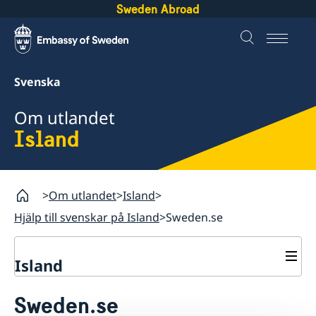
Sweden Abroad
Svenska
Om utlandet
Island
Om utlandet
Island
Hjälp till svenskar på Island
Sweden.se
Island
Rösta på Island
Sweden.se
Hjälp till svenskar på Island