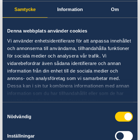
SOS-International, EuroAlarm & Europ
Kriminalitet och personlig säkerhet
Trafiksäkerhet
Assistance
Samtycke
Information
Om
Resa i landet
UD:s svensklista
Det allmänna nödnumret i Irland är 112.
Denna webbplats använder cookies
Vi använder enhetsidentifierare för att anpassa innehållet
Före avresan gör du klokt att läsa igenom UD:s
och annonserna till användarna, tillhandahålla funktioner
råd inför en utlandsresa:
för sociala medier och analysera vår trafik. Vi
vidarebefordrar även sådana identifierare och annan
UD Resklar
information från din enhet till de sociala medier och
annons- och analysföretag som vi samarbetar med.
Dessa kan i sin tur kombinera informationen med annan
information som du har tillhandahållit eller som de har
samlat in när du har använt deras tjänster.
UD-jouren
Samtyckesval
Nödvändig
UD:s konsulära jour hanterar alla ärenden som
kräver omedelbar handläggning. För
brådskande konsulära ärenden utanför
Inställningar