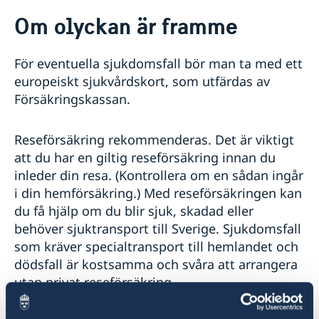
Rösta i Irland
Om olyckan är framme
Hjälp till svenskar i Irland
Rösta i Irland
För eventuella sjukdomsfall bör man ta med ett
Pass i Irland
europeiskt sjukvårdskort, som utfärdas av
Samordningsnummer & registrering av nyfödd i
Om olyckan är framme
Försäkringskassan.
Irland
Rese- och hemförsäkring
Äktenskapscertifikat
Nationellt ID-kort i Irland
Utlandsbetalning
Levnadsintyg
Provisoriskt pass i Irland
Reseförsäkring rekommenderas. Det är viktigt
Dödsfall
Hjälp kring medborgarskap
Ansökan om pass för barn under 18 år
att du har en giltig reseförsäkring innan du
Reseinformation
Förnyelse av pass för barn under 18 år
inleder din resa. (Kontrollera om en sådan ingår
Förnyelse av pass för vuxna, hämta pass
Ambassadens reseinformation
i din hemförsäkring.) Med reseförsäkringen kan
du få hjälp om du blir sjuk, skadad eller
Aktuella händelser
behöver sjuktransport till Sverige. Sjukdomsfall
Allmänna säkerhetsläget
Terrorism
som kräver specialtransport till hemlandet och
Naturförhållanden och katastrofer
dödsfall är kostsamma och svåra att arrangera
In- och utresebestämmelser
utan privat reseförsäkring.
Hälso- och sjukvård
Lokala lagar och sedvänjor