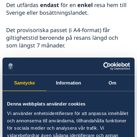
Trafiksäkerhet
Det utfärdas
endast
för en
enkel
resa hem till
Sverige eller bosättningslandet.
Det provisoriska passet (i A4-format) får
giltighetstid beroende på resans längd och
som längst 7 månader.
OBS!
Du måste själv kontrollera om landet du
ska besöka godtar svenskt provisoriskt pass i
A4-format. T ex är det inte möjligt att resa via
Samtycke
Information
Om
USA med ett provisoriskt pass. Uppgifterna får
du lättast genom att kontakta respektive lands
ambassad eller en resebyrå.
Denna webbplats använder cookies
Vi använder enhetsidentifierare för att anpassa innehållet
Avgiften för det provisoriska passet är 1800 SEK
och annonserna till användarna, tillhandahålla funktioner
i lokal valuta, lista på avgifter finns här:
för sociala medier och analysera vår trafik. Vi
Avgifter - Sweden Abroad
vidarebefordrar även sådana identifierare och annan