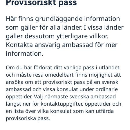
Provisoriskt pass
Hjälp till svenskar i Honduras
Rösta i Honduras
Här finns grundläggande information
Akut hjälp i Honduras
som gäller för alla länder. I vissa länder
Pass i Honduras
Provisoriskt pass
gäller dessutom ytterligare villkor.
Ordinarie pass
Kontakta ansvarig ambassad för mer
Hjälp kring medborgarskap
information.
Reseinformation
Ambassadens reseinformation
Om du har förlorat ditt vanliga pass i utlandet
och måste resa omedelbart finns möjlighet att
Aktuella händelser
Allmänna säkerhetsläget
ansöka om ett provisoriskt pass på en svensk
Terrorism
ambassad och vissa konsulat under ordinarie
Naturförhållanden och katastrofer
öppettider. Välj närmaste svenska ambassad
In- och utresebestämmelser
längst ner för kontaktuppgifter, öppettider och
Hälso- och sjukvård
en lista över vilka konsulat som kan utfärda
Lokala lagar och sedvänjor
provisoriska pass.
Kriminalitet och personlig säkerhet
Resa i landet