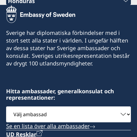
Honduras
Telefon:
+504 22253898
Sverige har diplomatiska förbindelser med i
E-post:
stort sett alla stater i världen. I ungefär hälften
av dessa stater har Sverige ambassader och
consuladodesuecia.tegucigalpa@gmail.com
konsulat. Sveriges utrikesrepresentation består
Consulado Honorario de Suecia
av drygt 100 utlandsmyndigheter.
Col. Tiloarque, Blvd. Fuerzas Armadas
Costado Oeste Plaza Millennium,
Comayaguela
Hitta ambassader, generalkonsulat och
Honduras
representationer:
Måndag till fredag kl. 9:00 - 12:00
Välj
ambassad
Honorärkonsul
Se en lista över alla ambassader
Juliette Handal de Castillo
UD Resklar