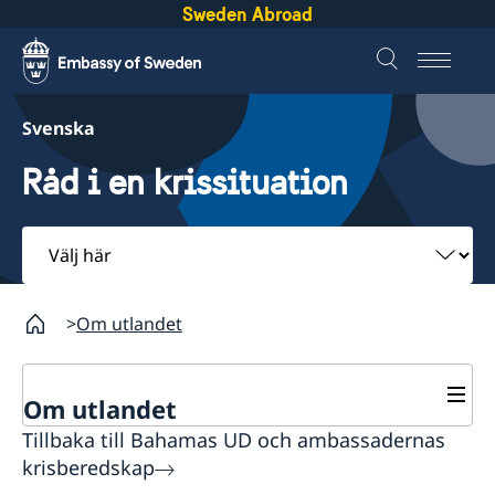
Sweden Abroad
Svenska
Råd i en krissituation
Välj
här
Om utlandet
Om utlandet
Tillbaka till Bahamas UD och ambassadernas
Service för svenska företag
krisberedskap
Svenska företag i utlandet