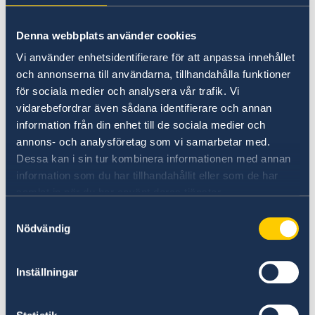
Vid upplopp
Denna webbplats använder cookies
Bedöm var våldsamheterna är som värst
Vi använder enhetsidentifierare för att anpassa innehållet
och sätt dig själv i säkerhet.
och annonserna till användarna, tillhandahålla funktioner
Var uppmärksam både på demonstranter
för sociala medier och analysera vår trafik. Vi
och säkerhetsstyrkor.
vidarebefordrar även sådana identifierare och annan
Följ polisens eller militärens anvisningar
information från din enhet till de sociala medier och
annons- och analysföretag som vi samarbetar med.
och försök inte korsa avspärrningar.
Dessa kan i sin tur kombinera informationen med annan
information som du har tillhandahållit eller som de har
Vid skogsbränder
samlat in när du har använt deras tjänster.
Samtyckesval
Stanna inomhus, stäng dörrar, fönster och
Nödvändig
ventilation för att undvika röken.
Evakuera omedelbart om lokala
Inställningar
myndigheter uppmanar dig till det.
Om du är instängd, kontakta den lokala